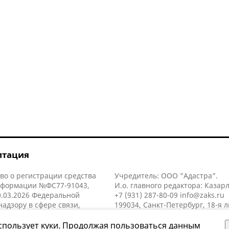
итация
во о регистрации средства
Учредитель: ООО "Адастра".
нформации №ФС77-91043,
И.о. главного редактора: Казар
.03.2026 Федеральной
+7 (931) 287-80-09
info@zaks.ru
надзору в сфере связи,
199034, Санкт-Петербург, 18-я л
нных технологий и массовых
д. 11 литера А, помещ. 3-н, офис
й (Роскомнадзор).
спользует куки. Продолжая пользоваться данным