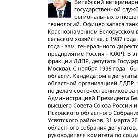
Витебский ветеринарн
государственной служ
региональных отношен
технологий. Офицер запаса тан
Краснознаменном Белорусском во
сельском хозяйстве, с 1987 года
года - зам. генерального директ
предприятие Россия - ЮАР). В 
фракции ЛДПР, депутата Госуда
Москва). С ноября 1996 года - 
области. Кандидатом в депутат
областной организацией ЛДПР.
по делам соотечественников за
Администрацией Президента Бе
высшего Совета Союза России и 
Псковского областного Собрания
Усвятского районов. 31 марта 2
областного собрания депутатов. 
руководителя комитета по соци