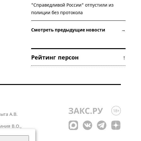
"Справедливой России" отпустили из
полиции без протокола
Смотреть предыдущие новости →
Рейтинг персон ↑
лыга А.В.
иния В.О.,
 1