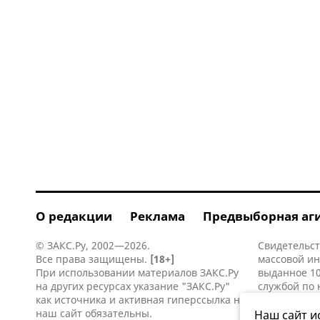
О редакции
Реклама
Предвыборная аг
© ЗАКС.Ру, 2002—2026.
Свидетельст
Все права защищены.
[18+]
массовой и
При использовании материалов ЗАКС.Ру
выданное 10
на других ресурсах указание "ЗАКС.Ру"
службой по 
как источника и активная
гиперссылка
на
информацио
наш сайт обязательны.
коммуникаци
Наш сайт и