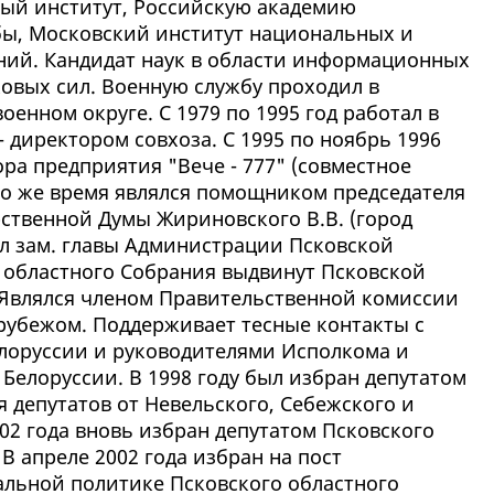
ый институт, Российскую академию
бы, Московский институт национальных и
ий. Кандидат наук в области информационных
ковых сил. Военную службу проходил в
енном округе. С 1979 по 1995 год работал в
 - директором совхоза. С 1995 по ноябрь 1996
ора предприятия "Вече - 777" (совместное
это же время являлся помощником председателя
рственной Думы Жириновского В.В. (город
был зам. главы Администрации Псковской
ы областного Собрания выдвинут Псковской
 Являлся членом Правительственной комиссии
 рубежом. Поддерживает тесные контакты с
лоруссии и руководителями Исполкома и
Белоруссии. В 1998 году был избран депутатом
 депутатов от Невельского, Себежского и
002 года вновь избран депутатом Псковского
В апреле 2002 года избран на пост
альной политике Псковского областного