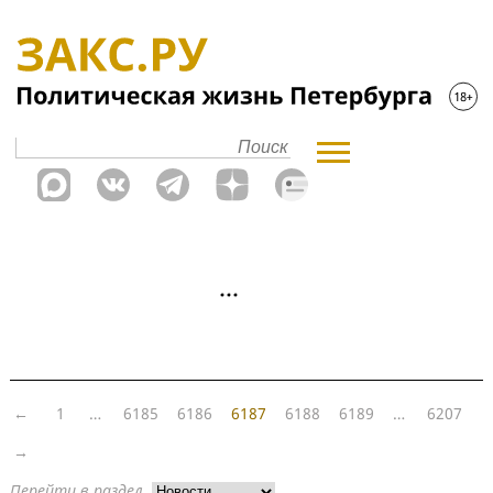
←
1
…
6185
6186
6187
6188
6189
…
6207
→
Перейти в раздел