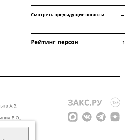
Смотреть предыдущие новости →
Рейтинг персон ↑
лыга А.В.
иния В.О.,
 1