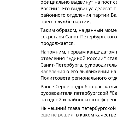
официально выдвинут на пост с
России". Его выдвинул делегат 
районного отделения партии Ва
пресс-службе партии.
Таким образом, на данный моме
секретаря Санкт-Петербургског
продолжается.
Напомним, первым кандидатом н
отделения "Единой России" ста
Санкт-Петербурга, руководител
Заявления
о его выдвижении на 
Политсовета регионального отде
Ранее Серов подробно рассказы
руководителя петербургской "Е
на одной и районных конференц
Нынешний глава петербургской 
еще не решил
, в каком качеств