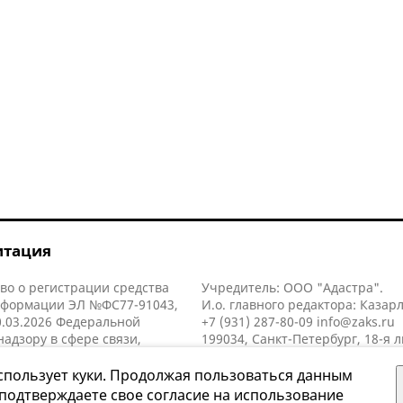
итация
во о регистрации средства
Учредитель: ООО "Адастра".
нформации ЭЛ №ФС77-91043,
И.о. главного редактора: Казар
.03.2026 Федеральной
+7 (931) 287-80-09
info@zaks.ru
надзору в сфере связи,
199034, Санкт-Петербург, 18-я л
нных технологий и массовых
д. 11 литера А, помещ. 3-н, офис
й (Роскомнадзор).
спользует куки. Продолжая пользоваться данным
 подтверждаете свое согласие на использование