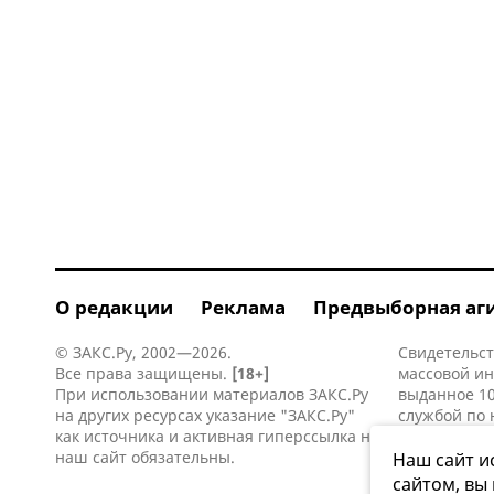
О редакции
Реклама
Предвыборная аг
© ЗАКС.Ру, 2002—2026.
Свидетельст
Все права защищены.
[18+]
массовой и
При использовании материалов ЗАКС.Ру
выданное 10
на других ресурсах указание "ЗАКС.Ру"
службой по 
как источника и активная
гиперссылка
на
информацио
наш сайт обязательны.
коммуникаци
Наш сайт и
сайтом, вы