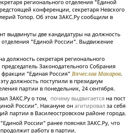
екретаря регионального отделения "Единой
предстоящей конференции, секретаря Невского
лерий Топор. Об этом ЗАКС.Ру сообщили в
нт выдвинуты две кандидатуры на должность
о отделения "Единой России". Выдвижение
а должность секретаря регионального
л председатель Законодательного Собрания
ь фракции "Единая Россия"
Вячеслав Макаров
.
эту должность поступили в президиум
ления партии в понедельник, 24 сентября.
вал ЗАКС.Ру о том,
почему выдвигается
на пост
диной России". Накануне он
агитировал
за себя
ий партии в Василеостровском районе города.
"Единой России" ранее пояснял ЗАКС.Ру, что
е продолжит работу в партии.