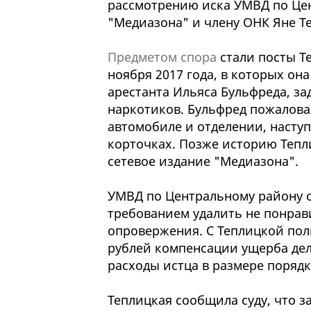
рассмотрению иска УМВД по Це
"Медиазона" и члену ОНК Яне Т
Предметом спора
стали посты Те
ноября 2017 года, в которых он
арестанта Ильяса Бульфреда, з
наркотиков. Бульфред пожаловал
автомобиле и отделении, наступ
корточках. Позже историю Тепл
сетевое издание "Медиазона".
УМВД по Центральному району ос
требованием удалить не понрав
опровержения. С Теплицкой пол
рублей компенсации ущерба де
расходы истца в размере порядк
Теплицкая сообщила суду, что з