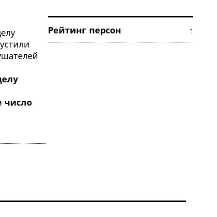
Рейтинг персон ↑
делу
а
е число