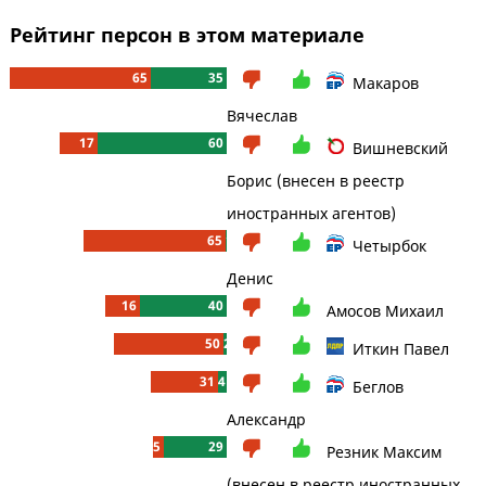
Рейтинг персон в этом материале
65
35
Макаров
Вячеслав
17
60
Вишневский
Борис (внесен в реестр
иностранных агентов)
65
1
Четырбок
Денис
16
40
Амосов Михаил
50
2
Иткин Павел
31
4
Беглов
Александр
5
29
Резник Максим
(внесен в реестр иностранных