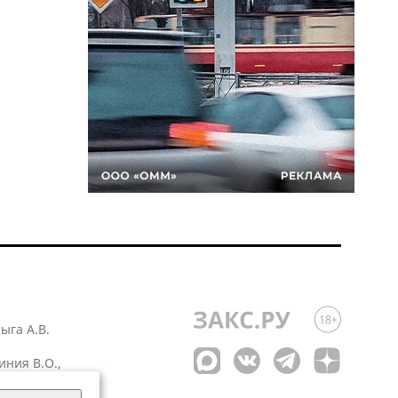
лыга А.В.
иния В.О.,
 1