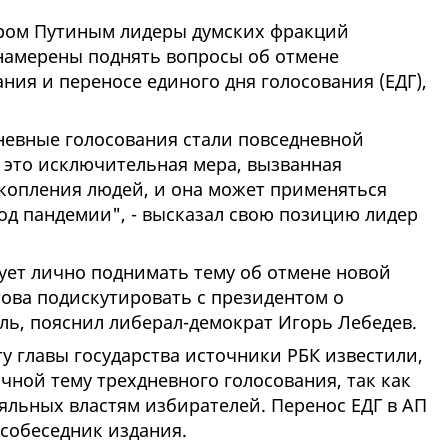
иром Путиным лидеры думских фракций
намерены поднять вопросы об отмене
ния и переносе единого дня голосования (ЕДГ),
невные голосования стали повседневной
 это исключительная мера, вызванная
копления людей, и она может применяться
од пандемии", - высказал свою позицию лидер
ует лично поднимать тему об отмене новой
това подискутировать с президентом о
ель, пояснил либерал-демократ Игорь Лебедев.
ту главы государства источники РБК известили,
ачной тему трехдневного голосования, так как
яльных властям избирателей. Перенос ЕДГ в АП
 собеседник издания.