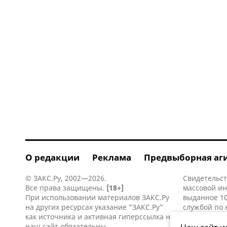
О редакции
Реклама
Предвыборная аг
© ЗАКС.Ру, 2002—2026.
Свидетельст
Все права защищены.
[18+]
массовой и
При использовании материалов ЗАКС.Ру
выданное 10
на других ресурсах указание "ЗАКС.Ру"
службой по 
как источника и активная
гиперссылка
на
информацио
наш сайт обязательны.
коммуникаци