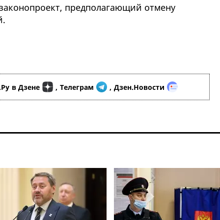
законопроект, предполагающий отмену
й.
.Ру
в Дзене
,
Телеграм
,
Дзен.Новости