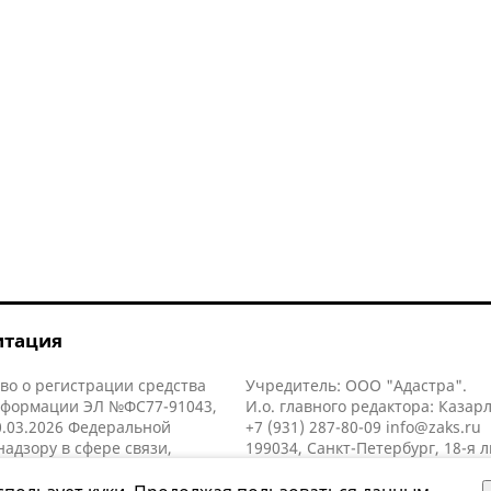
итация
во о регистрации средства
Учредитель: ООО "Адастра".
нформации ЭЛ №ФС77-91043,
И.о. главного редактора: Казар
.03.2026 Федеральной
+7 (931) 287-80-09
info@zaks.ru
надзору в сфере связи,
199034, Санкт-Петербург, 18-я л
нных технологий и массовых
д. 11 литера А, помещ. 3-н, офис
й (Роскомнадзор).