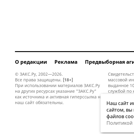
О редакции
Реклама
Предвыборная аг
© ЗАКС.Ру, 2002—2026.
Свидетельст
Все права защищены.
[18+]
массовой и
При использовании материалов ЗАКС.Ру
выданное 10
на других ресурсах указание "ЗАКС.Ру"
службой по 
как источника и активная
гиперссылка
на
информацио
наш сайт обязательны.
коммуникаци
Наш сайт и
сайтом, вы
файлов coo
Политикой