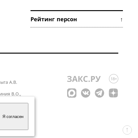
Рейтинг персон ↑
лыга А.В.
иния В.О.,
 1
Я согласен