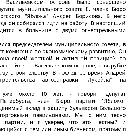
а Васильевском острове было совершено
утата муниципального совета 8, члена Бюро
ургского "Яблока" Андрея Борисова. В него
гда он собирался идти на работу. В настоящий
дится в больнице с двумя огнестрельными
лся председателем муниципального совета, в
ет комиссию по экономическому развитию. Он
она своей жесткой и активной позицией по
астройке на Васильевском острове, к вырубке
ому строительству. В последнее время Андрей
роительства автозаправки "Лукойла" на
уже около 10 лет, - говорит депутат
 Петербурга, член Бюро партии "Яблоко"
оценимый вклад в защиту бульваров Большого
 торговыми павильонами. Мы с ним тесно
о партии, и я уверен, что это честный и
ающийся с тем или иным бизнесом, поэтому я