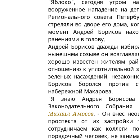
"Яблоко", сегодня утром н
вооруженное нападение на деп
Регионального совета Петерб
стреляли во дворе его дома, ко
момент Андрей Борисов нахо
ранениями в голову.
Андрей Борисов дважды избира
нынешнем созыве он возглавля
хорошо известен жителям рай
отношению к уплотнительной з
зеленых насаждений, незаконн
Борисов боролся против ст
набережной Макарова.
"Я знаю Андрея Борисова 
Законодательного Собрания
Михаил Амосов
. - Он внес не
проспекта от их застройки
сотрудничаем как коллеги п
порядочный человек, не заним