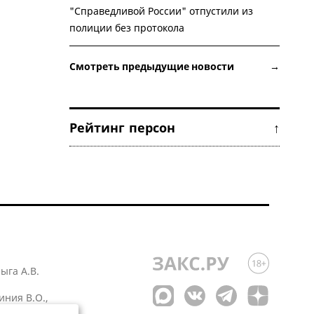
"Справедливой России" отпустили из
полиции без протокола
Смотреть предыдущие новости →
Рейтинг персон ↑
лыга А.В.
иния В.О.,
 1