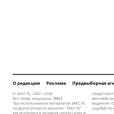
О редакции
Реклама
Предвыборная аг
© ЗАКС.Ру, 2002—2026.
Свидетельст
Все права защищены.
[18+]
массовой и
При использовании материалов ЗАКС.Ру
выданное 10
на других ресурсах указание "ЗАКС.Ру"
службой по 
как источника и активная
гиперссылка
на
информацио