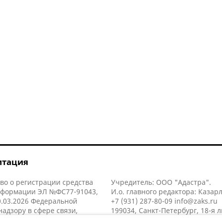
итация
во о регистрации средства
Учредитель: ООО "Адастра".
нформации ЭЛ №ФС77-91043,
И.о. главного редактора: Казар
.03.2026 Федеральной
+7 (931) 287-80-09
info@zaks.ru
надзору в сфере связи,
199034, Санкт-Петербург, 18-я л
нных технологий и массовых
д. 11 литера А, помещ. 3-н, офис