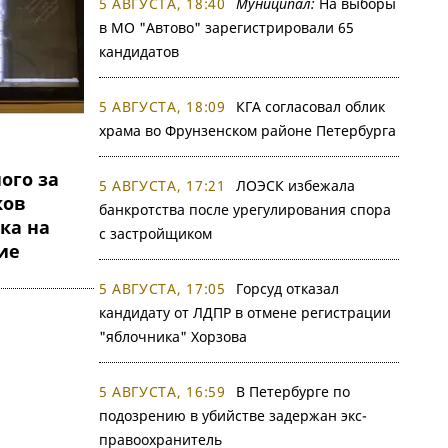
5 АВГУСТА, 18:40
Муниципал:
На выборы
в МО "Автово" зарегистрировали 65
кандидатов
5 АВГУСТА, 18:09
КГА согласовал облик
храма во Фрунзенском районе Петербурга
ого за
5 АВГУСТА, 17:21
ЛОЭСК избежала
ков
банкротства после урегулирования спора
ка на
с застройщиком
ие
5 АВГУСТА, 17:05
Горсуд отказал
кандидату от ЛДПР в отмене регистрации
"яблочника" Хорзова
5 АВГУСТА, 16:59
В Петербурге по
подозрению в убийстве задержан экс-
правоохранитель