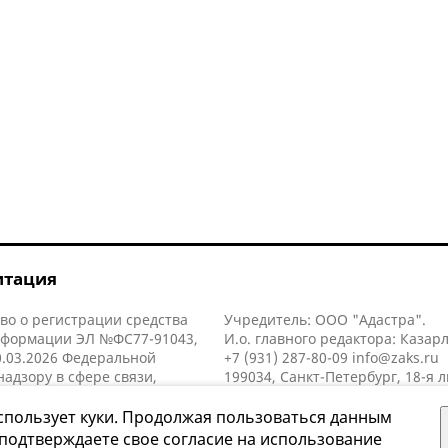
итация
во о регистрации средства
Учредитель: ООО "Адастра".
нформации ЭЛ №ФС77-91043,
И.о. главного редактора: Казар
.03.2026 Федеральной
+7 (931) 287-80-09
info@zaks.ru
надзору в сфере связи,
199034, Санкт-Петербург, 18-я л
нных технологий и массовых
д. 11 литера А, помещ. 3-н, офис
й (Роскомнадзор).
спользует куки. Продолжая пользоваться данным
 подтверждаете свое согласие на использование