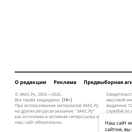
О редакции
Реклама
Предвыборная аг
© ЗАКС.Ру, 2002—2026.
Свидетельст
Все права защищены.
[18+]
массовой и
При использовании материалов ЗАКС.Ру
выданное 10
на других ресурсах указание "ЗАКС.Ру"
службой по 
как источника и активная
гиперссылка
на
информацио
наш сайт обязательны.
коммуникаци
Наш сайт и
сайтом, вы