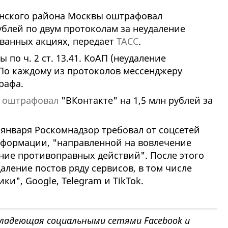
анского района Москвы оштрафовал
ублей по двум протоколам за неудаление
ованных акциях, передает
ТАСС
.
 по ч. 2 ст. 13.41. КоАП (неудаление
По каждому из протоколов мессенджеру
рафа.
е
оштрафовал
"ВКонтакте" на 1,5 млн рублей за
 января Роскомнадзор требовал от соцсетей
нформации, "направленной на вовлечение
ие противоправных действий". После этого
аление постов ряду сервисов, в том числе
ки", Google, Telegram и TikTok.
, владеющая социальными сетями Facebook и