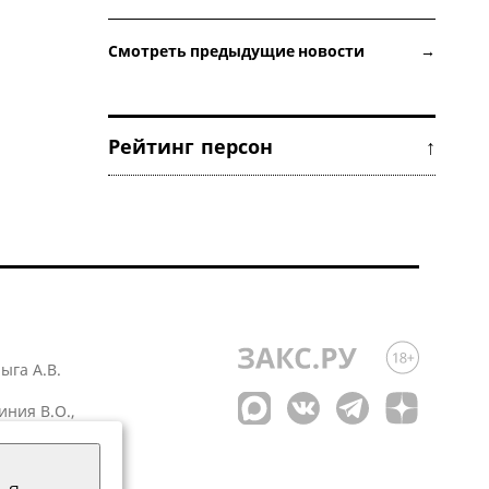
Смотреть предыдущие новости →
Рейтинг персон ↑
лыга А.В.
иния В.О.,
 1