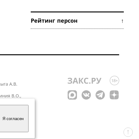
Рейтинг персон ↑
лыга А.В.
иния В.О.,
 1
Я согласен