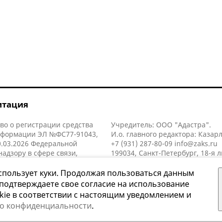
итация
во о регистрации средства
Учредитель: ООО "Адастра".
нформации ЭЛ №ФС77-91043,
И.о. главного редактора: Казар
.03.2026 Федеральной
+7 (931) 287-80-09
info@zaks.ru
надзору в сфере связи,
199034, Санкт-Петербург, 18-я л
нных технологий и массовых
д. 11 литера А, помещ. 3-н, офис
й (Роскомнадзор).
спользует куки. Продолжая пользоваться данным
 подтверждаете свое согласие на использование
kie в соответствии с настоящим уведомлением и
 о конфиденциальности
.