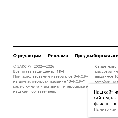
О редакции
Реклама
Предвыборная аг
© ЗАКС.Ру, 2002—2026.
Свидетельст
Все права защищены.
[18+]
массовой и
При использовании материалов ЗАКС.Ру
выданное 10
на других ресурсах указание "ЗАКС.Ру"
службой по 
как источника и активная
гиперссылка
на
информацио
наш сайт обязательны.
коммуникаци
Наш сайт и
сайтом, вы
файлов coo
Политикой