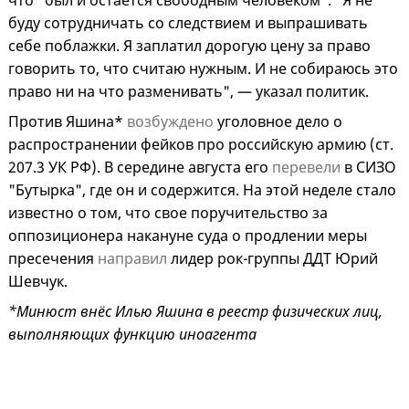
что "был и остается свободным человеком". "Я не
буду сотрудничать со следствием и выпрашивать
себе поблажки. Я заплатил дорогую цену за право
говорить то, что считаю нужным. И не собираюсь это
право ни на что разменивать", — указал политик.
Против Яшина*
возбуждено
уголовное дело о
распространении фейков про российскую армию (ст.
207.3 УК РФ). В середине августа его
перевели
в СИЗО
"Бутырка", где он и содержится. На этой неделе стало
известно о том, что свое поручительство за
оппозиционера накануне суда о продлении меры
пресечения
направил
лидер рок-группы ДДТ Юрий
Шевчук.
*Минюст внёс Илью Яшина в реестр физических лиц,
выполняющих функцию иноагента