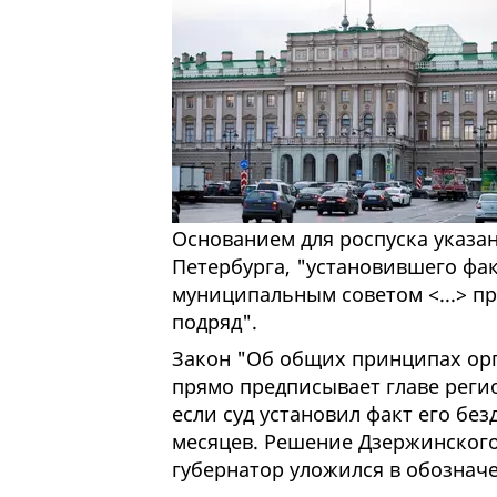
Основанием для роспуска указа
Петербурга, "установившего фа
муниципальным советом <...> пр
подряд".
Закон "Об общих принципах орг
прямо предписывает главе регио
если суд установил факт его без
месяцев. Решение Дзержинского 
губернатор уложился в обознач