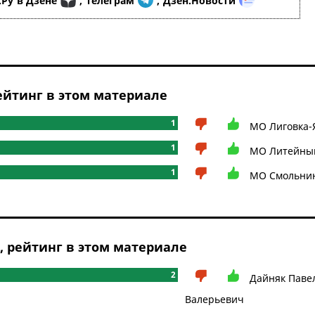
.Ру
в Дзене
,
Телеграм
,
Дзен.Новости
йтинг в этом материале
1
МО Лиговка-
1
МО Литейный
1
МО Смольни
рейтинг в этом материале
2
Дайняк Паве
Валерьевич