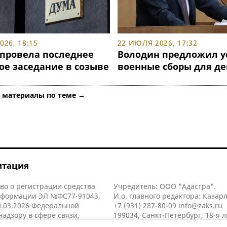
26, 18:15
22 ИЮЛЯ 2026, 17:32
 провела последнее
Володин предложил у
ое заседание в созыве
военные сборы для де
е материалы по теме →
итация
во о регистрации средства
Учредитель: ООО "Адастра".
нформации ЭЛ №ФС77-91043,
И.о. главного редактора: Казар
.03.2026 Федеральной
+7 (931) 287-80-09
info@zaks.ru
надзору в сфере связи,
199034, Санкт-Петербург, 18-я л
нных технологий и массовых
д. 11 литера А, помещ. 3-н, офис