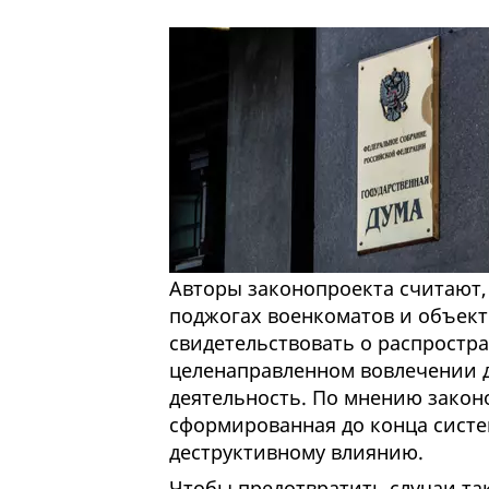
Авторы законопроекта считают,
поджогах военкоматов и объек
свидетельствовать о распростр
целенаправленном вовлечении д
деятельность. По мнению законо
сформированная до конца систе
деструктивному влиянию.
Чтобы предотвратить случаи так