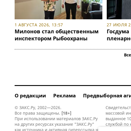
1 АВГУСТА 2026, 13:57
27 ИЮЛЯ 20
Милонов стал общественным
Госдума
инспектором Рыбоохраны
пленарн
Вс
О редакции
Реклама
Предвыборная аг
© ЗАКС.Ру, 2002—2026.
Свидетельст
Все права защищены.
[18+]
массовой и
При использовании материалов ЗАКС.Ру
выданное 10
на других ресурсах указание "ЗАКС.Ру"
службой по 
как источника и активная
гиперссылка
на
информацио