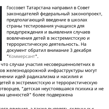
Госсовет Татарстана направил в Совет
законодателей федеральный законопроект,
предполагающий введение в школах
страны тестирования учащихся для
предупреждения и выявления случаев
вовлечения детей в экстремистскую и
террористическую деятельность. На
документ обратил внимание 3 декабря
"
Коммерсант
".
 что случаи участия несовершеннолетних в
тов железнодорожной инфраструктуры могут
анении идей радикализма и насилия и
етей в экстремистскую и террористическую
творцев, "детская неустоявшаяся психика и не
ма ценностей" более подвержена
ого влияния, а также выявлять склонных к