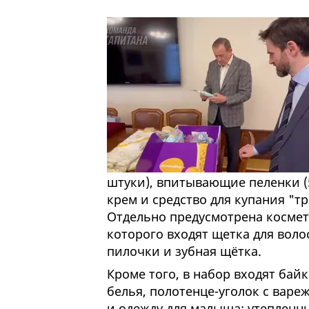
штуки), впитывающие пеленки (5
крем и средство для купания "т
Отдельно предусмотрена космет
которого входят щетка для вол
пилочки и зубная щётка.
Кроме того, в набор входят бай
белья, полотенце-уголок с варе
и одежду для малыша: утепленн