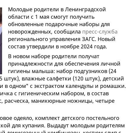
Молодые родители в Ленинградской
области с 1 мая смогут получить
обновленные подарочные наборы для
новорожденных, сообщила
пресс-служба
регионального управления ЗАГС. Новый
состав утвердили в ноябре 2024 года.
В новом наборе родители получат
принадлежности для обеспечения личной
гигиены малыша: набор подгузников (24
 штук), влажные салфетки (120 штук), детский
ри в одном" с экстрактом календулы и ромашки.
ичка с гигиеническим набором, в состав
ос, расческа, маникюрные ножницы, четыре
ковое одеяло, комплект детского постельного
жкой для купания. Выдадут молодым родителям
ый демисезонный комбинезон, костюм-слип с