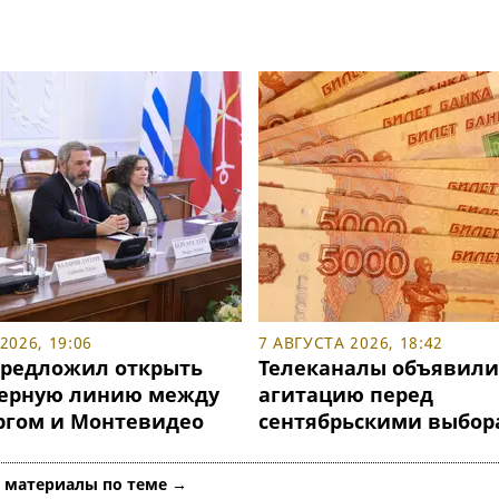
2026, 19:06
7 АВГУСТА 2026, 18:42
предложил открыть
Телеканалы объявили
ерную линию между
агитацию перед
ргом и Монтевидео
сентябрьскими выбо
е материалы по теме →