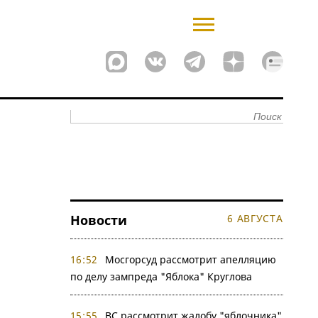
Новости
6 АВГУСТА
16:52
Мосгорсуд рассмотрит апелляцию
по делу зампреда "Яблока" Круглова
15:55
ВС рассмотрит жалобу "яблочника"