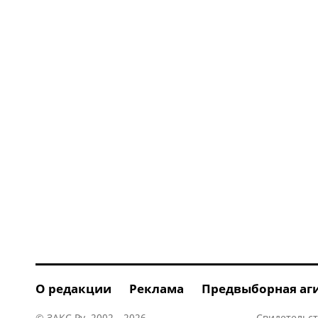
О редакции
Реклама
Предвыборная аг
© ЗАКС.Ру, 2002—2026.
Свидетельст