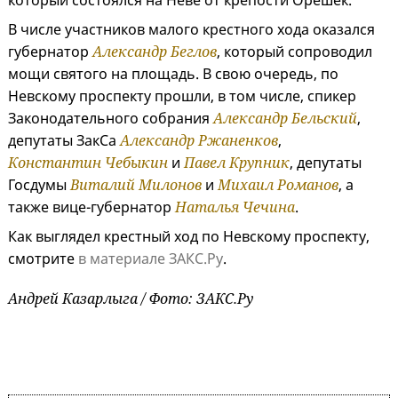
который состоялся на Неве от крепости Орешек.
В числе участников малого крестного хода оказался
губернатор
Александр Беглов
, который сопроводил
мощи святого на площадь. В свою очередь, по
Невскому проспекту прошли, в том числе, спикер
Законодательного собрания
Александр Бельский
,
депутаты ЗакСа
Александр Ржаненков
,
Константин Чебыкин
и
Павел Крупник
, депутаты
Госдумы
Виталий Милонов
и
Михаил Романов
, а
также вице-губернатор
Наталья Чечина
.
Как выглядел крестный ход по Невскому проспекту,
смотрите
в материале ЗАКС.Ру
.
Андрей Казарлыга / Фото: ЗАКС.Ру