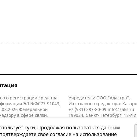
итация
во о регистрации средства
Учредитель: ООО "Адастра".
нформации ЭЛ №ФС77-91043,
И.о. главного редактора: Казар
.03.2026 Федеральной
+7 (931) 287-80-09
info@zaks.ru
надзору в сфере связи,
199034, Санкт-Петербург, 18-я л
нных технологий и массовых
д. 11 литера А, помещ. 3-н, офис
й (Роскомнадзор).
спользует куки. Продолжая пользоваться данным
 подтверждаете свое согласие на использование