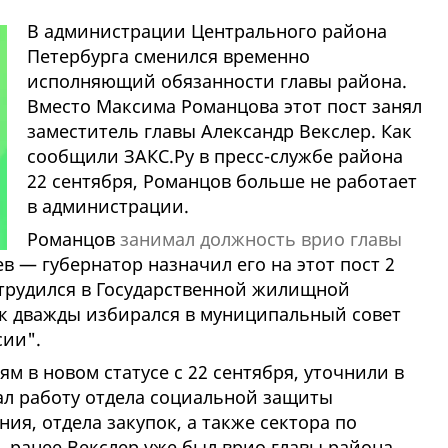
В администрации Центрального района
Петербурга сменился временно
исполняющий обязанности главы района.
Вместо Максима Романцова этот пост занял
заместитель главы Александр Векслер. Как
сообщили ЗАКС.Ру в пресс-службе района
22 сентября, Романцов больше не работает
в администрации.
Романцов
занимал должность врио главы
в — губернатор назначил его на этот пост 2
трудился в Государственной жилищной
к дважды избирался в муниципальный совет
сии".
м в новом статусе с 22 сентября, уточнили в
ал работу отдела социальной защиты
ия, отдела закупок, а также сектора по
 ранее Векслер уже был врио главы района.