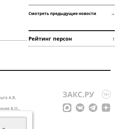
Смотреть предыдущие новости →
Рейтинг персон ↑
лыга А.В.
иния В.О.,
 1