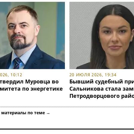
26, 10:12
20 ИЮЛЯ 2026, 19:34
утвердил Муровца во
Бывший судебный при
омитета по энергетике
Сальникова стала за
Петродворцового рай
е материалы по теме →