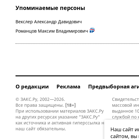
Упоминаемые персоны
Векслер Александр Давидович
Романцов Максим Владимирович
О редакции
Реклама
Предвыборная аг
© ЗАКС.Ру, 2002—2026.
Свидетельст
Все права защищены.
[18+]
массовой и
При использовании материалов ЗАКС.Ру
выданное 10
на других ресурсах указание "ЗАКС.Ру"
службой по 
как источника и активная
гиперссылка
на
информацио
наш сайт обязательны.
коммуникаци
Наш сайт и
сайтом, вы