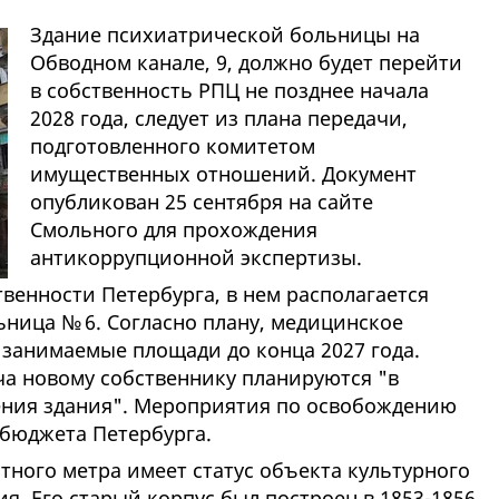
Здание психиатрической больницы на
Обводном канале, 9, должно будет перейти
в собственность РПЦ не позднее начала
2028 года, следует из плана передачи,
подготовленного комитетом
имущественных отношений. Документ
опубликован 25 сентября на сайте
Смольного для прохождения
антикоррупционной экспертизы.
твенности Петербурга, в нем располагается
ница № 6. Согласно плану, медицинское
занимаемые площади до конца 2027 года.
ча новому собственнику планируются "в
ения здания". Мероприятия по освобождению
 бюджета Петербурга.
тного метра имеет статус объекта культурного
я. Его старый корпус был построен в 1853-1856