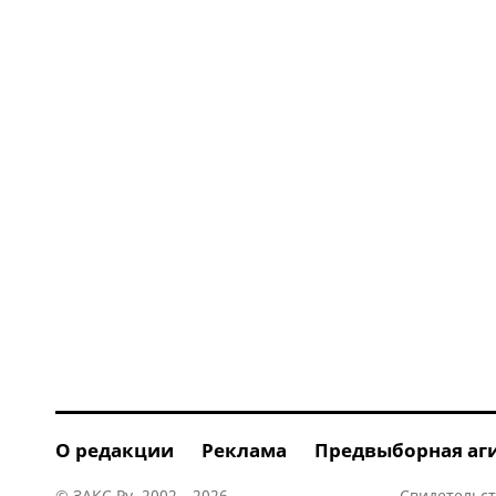
О редакции
Реклама
Предвыборная аг
© ЗАКС.Ру, 2002—2026.
Свидетельст