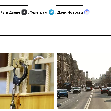
.Ру
в Дзене
,
Телеграм
,
Дзен.Новости