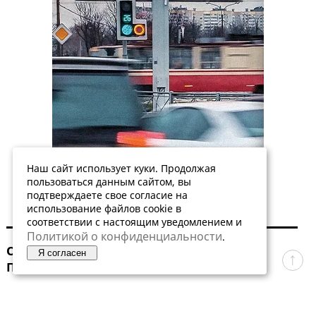
Наш сайт использует куки. Продолжая
пользоваться данным сайтом, вы
подтверждаете свое согласие на
использование файлов cookie в
соответствии с настоящим уведомлением и
Политикой о конфиденциальности
.
О редакции
Реклама
Я согласен
Предвыборная агитация
© ЗАКС.Ру, 2002—2026.
Все права защищены.
[18+]