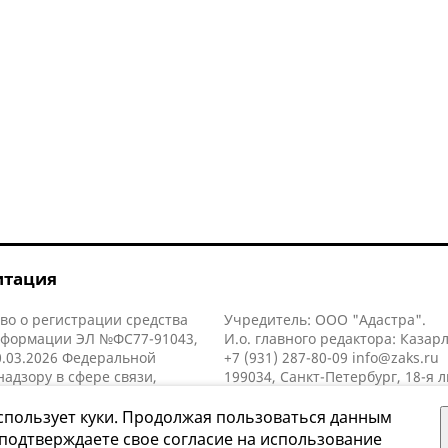
итация
во о регистрации средства
Учредитель: ООО "Адастра".
нформации ЭЛ №ФС77-91043,
И.о. главного редактора: Казар
.03.2026 Федеральной
+7 (931) 287-80-09
info@zaks.ru
надзору в сфере связи,
199034, Санкт-Петербург, 18-я л
нных технологий и массовых
д. 11 литера А, помещ. 3-н, офис
й (Роскомнадзор).
спользует куки. Продолжая пользоваться данным
 подтверждаете свое согласие на использование