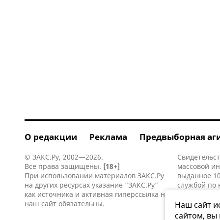
О редакции
Реклама
Предвыборная аг
© ЗАКС.Ру, 2002—2026.
Свидетельст
Все права защищены.
[18+]
массовой и
При использовании материалов ЗАКС.Ру
выданное 10
на других ресурсах указание "ЗАКС.Ру"
службой по 
как источника и активная
гиперссылка
на
информацио
наш сайт обязательны.
коммуникаци
Наш сайт и
сайтом, вы