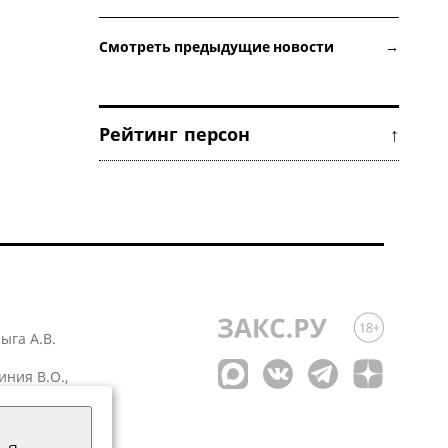
Смотреть предыдущие новости →
Рейтинг персон ↑
лыга А.В.
иния В.О.,
 1