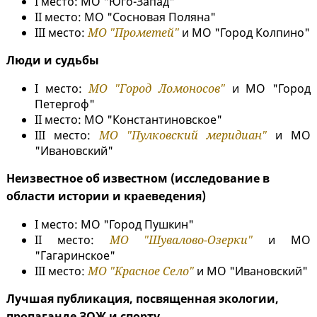
I место: МО "Юго-Запад"
II место: МО "Сосновая Поляна"
III место:
МО "Прометей"
и МО "Город Колпино"
Люди и судьбы
I место:
МО "Город Ломоносов"
и МО "Город
Петергоф"
II место: МО "Константиновское"
III место:
МО "Пулковский меридиан"
и МО
"Ивановский"
Неизвестное об известном (исследование в
области истории и краеведения)
I место: МО "Город Пушкин"
II место:
МО "Шувалово-Озерки"
и МО
"Гагаринское"
III место:
МО "Красное Село"
и МО "Ивановский"
Лучшая публикация, посвященная экологии,
пропаганде ЗОЖ и спорту