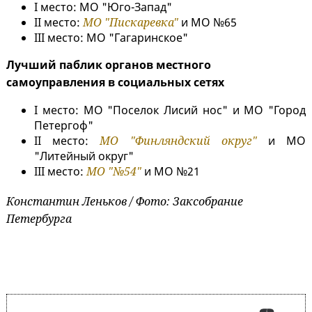
I место: МО "Юго-Запад"
II место:
МО "Пискаревка"
и МО №65
III место: МО "Гагаринское"
Лучший паблик органов местного
самоуправления в социальных сетях
I место: МО "Поселок Лисий нос" и МО "Город
Петергоф"
II место:
МО "Финляндский округ"
и МО
"Литейный округ"
III место:
МО "№54"
и МО №21
Константин Леньков / Фото: Заксобрание
Петербурга