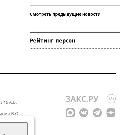
Смотреть предыдущие новости →
Рейтинг персон ↑
лыга А.В.
иния В.О.,
 1