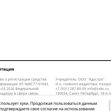
итация
во о регистрации средства
Учредитель: ООО "Адастра".
нформации ЭЛ №ФС77-91043,
И.о. главного редактора: Казар
.03.2026 Федеральной
+7 (931) 287-80-09
info@zaks.ru
надзору в сфере связи,
199034, Санкт-Петербург, 18-я л
нных технологий и массовых
д. 11 литера А, помещ. 3-н, офис
й (Роскомнадзор).
спользует куки. Продолжая пользоваться данным
 подтверждаете свое согласие на использование