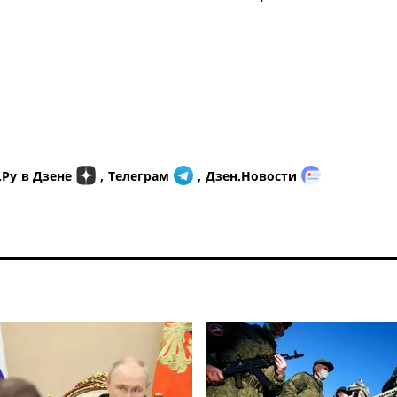
.Ру
в Дзене
,
Телеграм
,
Дзен.Новости