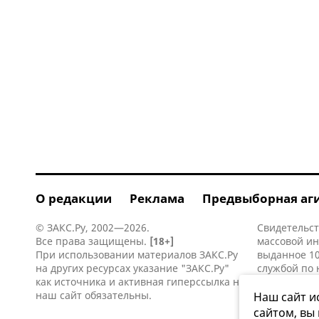
О редакции
Реклама
Предвыборная аг
© ЗАКС.Ру, 2002—2026.
Свидетельст
Все права защищены.
[18+]
массовой и
При использовании материалов ЗАКС.Ру
выданное 10
на других ресурсах указание "ЗАКС.Ру"
службой по 
как источника и активная
гиперссылка
на
информацио
наш сайт обязательны.
коммуникаци
Наш сайт и
сайтом, вы