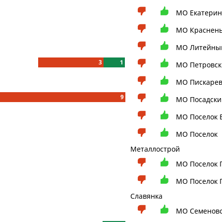
МО Екатерин
МО Краснень
МО Литейный
3
1
МО Петровск
МО Пискарев
9
МО Посадски
МО Поселок 
МО Поселок
Металлострой
МО Поселок 
МО Поселок 
Славянка
МО Семенов