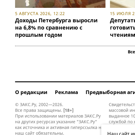
5 АВГУСТА 2026, 12:22
15 ИЮЛЯ 20
Доходы Петербурга выросли
Депутат
на 6,8% по сравнению с
готовит
прошлым годом
чтениям
Вс
О редакции
Реклама
Предвыборная аг
© ЗАКС.Ру, 2002—2026.
Свидетельст
Все права защищены.
[18+]
массовой и
При использовании материалов ЗАКС.Ру
выданное 10
на других ресурсах указание "ЗАКС.Ру"
службой по 
как источника и активная
гиперссылка
на
информацио
наш сайт обязательны.
коммуникаци
Наш сайт и