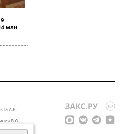
19
14 млн
лыга А.В.
иния В.О.,
 1