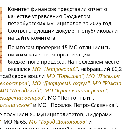
Комитет финансов представил отчет о
качестве управления бюджетом
петербургских муниципалов за 2025 год.
Соответствующий документ опубликовали
на сайте комитета.
По итогам проверки 15 МО отличились
низким качеством организации
бюджетного процесса. На последнем месте
оказался
МО "Петровский"
, набравший 66,2
аутсайдеров вошли
МО "Горелово"
,
МО "Поселок
елоостров"
,
МО "Дворцовый округ"
,
МО "Южно-
МО "Посадский"
,
МО "Красненькая речка"
,
карский остров"
, МО "Понтонный",
ольнинское"
и МО "Поселок Петро-Славянка".
оде получили 80 муниципалитетов. Лидерами
"
, МО № 65,
МО "Город Ломоносов"
и
итетов удостоились второй степени качества.