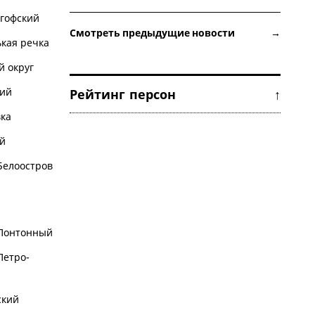
гофский
Смотреть предыдущие новости →
кая речка
 округ
ий
Рейтинг персон ↑
ка
й
Белоостров
Понтонный
Петро-
ский