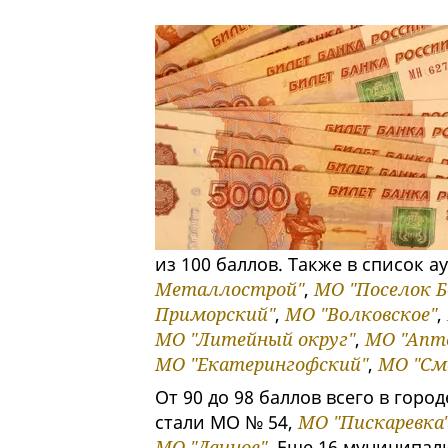
из 100 баллов. Также в список 
Металлострой"
,
МО "Поселок Б
Приморский"
,
МО "Волковское"
,
МО "Литейный округ"
,
МО "Апте
МО "Екатерингофский"
,
МО "См
От 90 до 98 баллов всего в гор
стали МО № 54,
МО "Пискаревка
МО "Дачное"
. Еще 16 муниципал