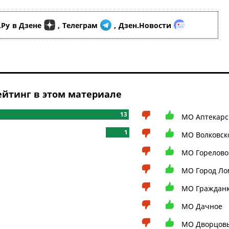
.Ру
в Дзене
,
Телеграм
,
Дзен.Новости
йтинг в этом материале
13
МО Аптекарс
1
МО Волковск
МО Горелово
МО Город Ло
МО Граждан
МО Дачное
МО Дворцовы