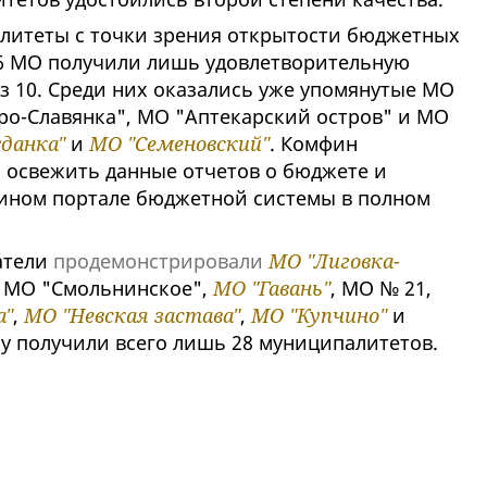
литеты с точки зрения открытости бюджетных
 6 МО получили лишь удовлетворительную
из 10. Среди них оказались уже упомянутые МО
ро-Славянка", МО "Аптекарский остров" и МО
данка"
и
МО "Семеновский"
. Комфин
 освежить данные отчетов о бюджете и
ином портале бюджетной системы в полном
атели
продемонстрировали
МО "Лиговка-
, МО "Смольнинское",
МО "Гавань"
, МО № 21,
а"
,
МО "Невская застава"
,
МО "Купчино"
и
ку получили всего лишь 28 муниципалитетов.