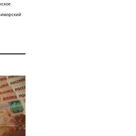
нское
иморский