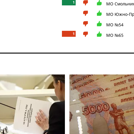
1
МО Смольни
МО Южно-Пр
МО №54
1
МО №65