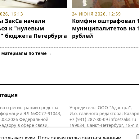
26, 16:13
24 ИЮНЯ 2026, 12:59
ы ЗакСа начали
Комфин оштрафовал 
ься к "нулевым
муниципалитетов на 
" бюджета Петербурга
рублей
е материалы по теме →
итация
во о регистрации средства
Учредитель: ООО "Адастра".
нформации ЭЛ №ФС77-91043,
И.о. главного редактора: Казар
.03.2026 Федеральной
+7 (931) 287-80-09
info@zaks.ru
надзору в сфере связи,
199034, Санкт-Петербург, 18-я л
нных технологий и массовых
д. 11 литера А, помещ. 3-н, офис
й (Роскомнадзор).
спользует куки. Продолжая пользоваться данным