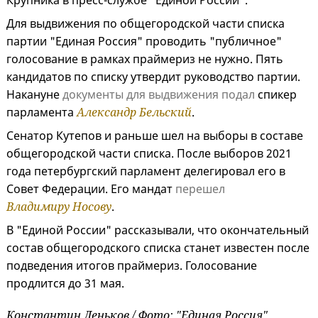
Крупника в пресс-службе "Единой России".
Для выдвижения по общегородской части списка
партии "Единая Россия" проводить "публичное"
голосование в рамках праймериз не нужно. Пять
кандидатов по списку утвердит руководство партии.
Накануне
документы для выдвижения подал
спикер
парламента
Александр Бельский
.
Сенатор Кутепов и раньше шел на выборы в составе
общегородской части списка. После выборов 2021
года петербургский парламент делегировал его в
Совет Федерации. Его мандат
перешел
Владимиру Носову
.
В "Единой России" рассказывали, что окончательный
состав общегородского списка станет известен после
подведения итогов праймериз. Голосование
продлится до 31 мая.
Константин Леньков / Фото: "Единая Россия"