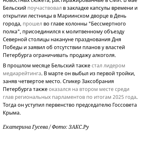
новостных сюжета, растиражированные в СМИ. В мае
Бельский
поучаствовал
в закладке капсулы времени и
открытии лестницы в Мариинском дворце в День
города,
прошел
во главе колонны "Бессмертного
полка", присоединился к молитвенному объезду
Северной столицы накануне празднования Дня
Победы и заявил об отсутствии планов у властей
Петербурга ограничивать продажу алкоголя.
В прошлом месяце Бельский также
стал лидером
медиарейтинга
. В марте он выбыл из первой тройки,
заняв четвертое место. Спикер Заксобрания
Петербурга также
оказался на втором месте среди
глав региональных парламентов по итогам 2025 года
.
Тогда он уступил первенство председателю Госсовета
Крыма.
Екатерина Гусева / Фото: ЗАКС.Ру