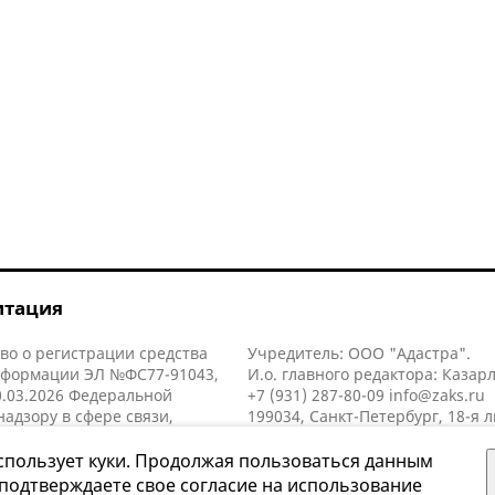
итация
во о регистрации средства
Учредитель: ООО "Адастра".
нформации ЭЛ №ФС77-91043,
И.о. главного редактора: Казар
.03.2026 Федеральной
+7 (931) 287-80-09
info@zaks.ru
надзору в сфере связи,
199034, Санкт-Петербург, 18-я л
нных технологий и массовых
д. 11 литера А, помещ. 3-н, офис
й (Роскомнадзор).
спользует куки. Продолжая пользоваться данным
 подтверждаете свое согласие на использование