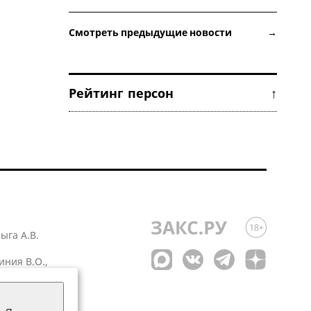
Смотреть предыдущие новости →
Рейтинг персон ↑
лыга А.В.
иния В.О.,
 1