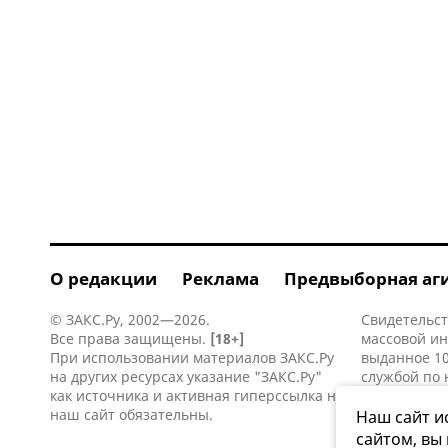
О редакции
Реклама
Предвыборная аг
© ЗАКС.Ру, 2002—2026.
Свидетельст
Все права защищены.
[18+]
массовой и
При использовании материалов ЗАКС.Ру
выданное 10
на других ресурсах указание "ЗАКС.Ру"
службой по 
как источника и активная
гиперссылка
на
информацио
наш сайт обязательны.
коммуникаци
Наш сайт и
сайтом, вы