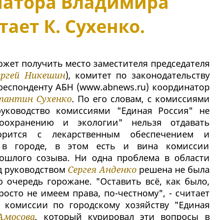
рнатора Владимира
тает К. Сухенко.
ожет получить место заместителя председателя
ергей Никешин
), комитет по законодательству
рреспонденту АБН (www.abnews.ru) координатор
тантин Сухенко
. По его словам, с комиссиями
руководство комиссиями "Единая Россия" не
оохранению и экологии" нельзя отдавать
орится с лекарственным обеспечением и
 в городе, в этом есть и вина комиссии
ошлого созыва. Ни одна проблема в области
д руководством
Сергея Анденко
решена не была
ю очередь горожане. "Оставить всё, как было,
осто не имеем права, по-честному", - считает
я комиссии по городскому хозяйству "Единая
Амосова
, который курировал эти вопросы в