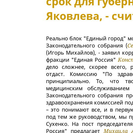
срок для губе
Яковлева, - счи
Реально блок "Единый город" м
Законодательного собрания (
С
(Игорь Михайлов), - заявил ко
фракции "Единая Россия"
Конс
дело сложнее, скорее всего, 
отдаст. Комиссию "По здрав
принципиально. То, что тв
медицинским обслуживанием
Законодательного собрания пр
здравоохранения комиссией по
– это понимают все, и в перву
под тем же руководством, мы пр
Сухенко. На пост председател
Россия" предлагает
Михаила 