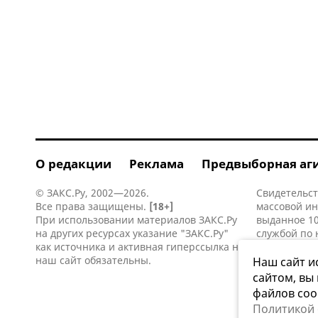
О редакции
Реклама
Предвыборная аг
© ЗАКС.Ру, 2002—2026.
Свидетельст
Все права защищены.
[18+]
массовой и
При использовании материалов ЗАКС.Ру
выданное 10
на других ресурсах указание "ЗАКС.Ру"
службой по 
как источника и активная
гиперссылка
на
информацио
наш сайт обязательны.
коммуникаци
Наш сайт и
сайтом, вы
файлов coo
Политикой