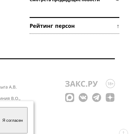
Рейтинг персон ↑
лыга А.В.
иния В.О.,
 1
Я согласен