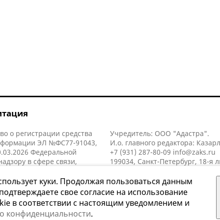
итация
во о регистрации средства
Учредитель: ООО "Адастра".
нформации ЭЛ №ФС77-91043,
И.о. главного редактора: Казар
.03.2026 Федеральной
+7 (931) 287-80-09
info@zaks.ru
надзору в сфере связи,
199034, Санкт-Петербург, 18-я л
нных технологий и массовых
д. 11 литера А, помещ. 3-н, офис
й (Роскомнадзор).
спользует куки. Продолжая пользоваться данным
 подтверждаете свое согласие на использование
kie в соответствии с настоящим уведомлением и
 о конфиденциальности
.