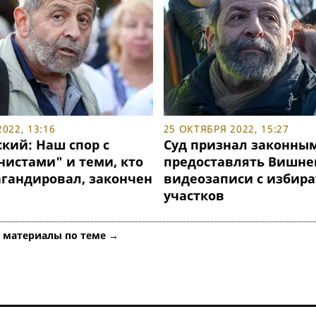
022, 13:16
25 ОКТЯБРЯ 2022, 15:27
кий: Наш спор с
Суд признал законным
нистами" и теми, кто
предоставлять Вишне
агандировал, закончен
видеозаписи с избир
участков
е материалы по теме →