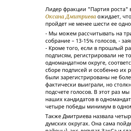
Лидер фракции "Партия роста" 
Оксана Дмитриева
ожидает, что
пройдет не менее шести ее одн
- Мы можем рассчитывать на тр
собрание – 13-15% голосов, - з
- Кроме того, если в прошлый р
подписям, регистрировали не то
одномандатном округе, соответ
сборе подписей и особенно их р
были зарегистрированы не боле
фактически выиграли, но столк
подсчете голосов. В этот раз м
наших кандидатов в одномандат
четыре победы минимум в одно
Также Дмитриева назвала четыр
думских округах. Она сама пойд
районы), экс-депутат ЗакСа и гл