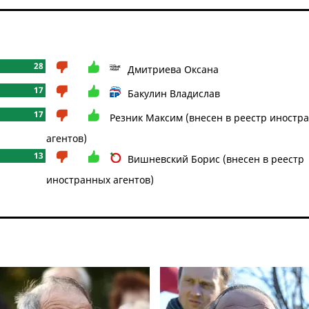
28
Дмитриева Оксана
17
Бакулин Владислав
17
Резник Максим (внесен в реестр иностр
агентов)
13
Вишневский Борис (внесен в реестр
иностранных агентов)