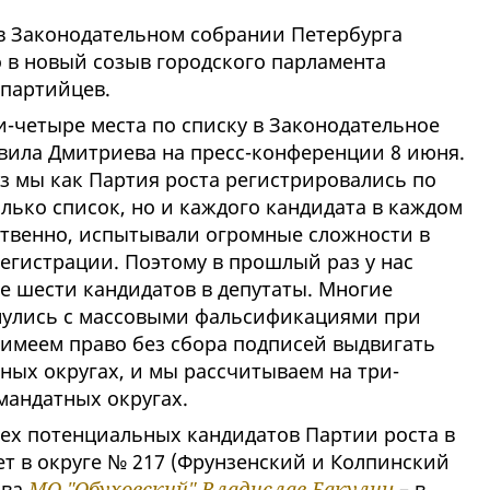
в Законодательном собрании Петербурга
 в новый созыв городского парламента
опартийцев.
и-четыре места по списку в Законодательное
аявила Дмитриева на пресс-конференции 8 июня.
аз мы как Партия роста регистрировались по
лько список, но и каждого кандидата в каждом
ственно, испытывали огромные сложности в
егистрации. Поэтому в прошлый раз у нас
е шести кандидатов в депутаты. Многие
нулись с массовыми фальсификациями при
ы имеем право без сбора подписей выдвигать
ных округах, и мы рассчитываем на три-
мандатных округах.
ех потенциальных кандидатов Партии роста в
ет в округе № 217 (Фрунзенский и Колпинский
ава
МО "Обуховский"
Владислав Бакулин
– в