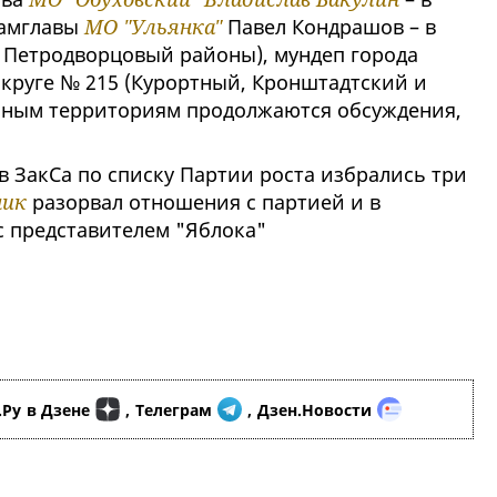
замглавы
МО "Ульянка"
Павел Кондрашов – в
и Петродворцовый районы), мундеп города
округе № 215 (Курортный, Кронштадтский и
ьным территориям продолжаются обсуждения,
 ЗакСа по списку Партии роста избрались три
ник
разорвал отношения с партией и в
с представителем "Яблока"
.Ру
в Дзене
,
Телеграм
,
Дзен.Новости