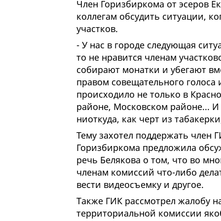
Член Горизбиркома от эсеров Е
коллегам обсудить ситуации, ко
участков.
- У нас в городе следующая ситу
то не нравится членам участко
собирают монатки и убегают вме
правом совещательного голоса 
происходило не только в Красно
районе, Московском районе... И 
ниоткуда, как черт из табакерки
Тему захотел поддержать член Г
Горизбиркома предложила обсуж
речь Белякова о том, что во м
членам комиссий что-либо дела
вести видеосъемку и другое.
Также ГИК рассмотрел жалобу н
территориальной комиссии якоб