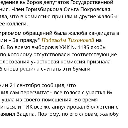
ведение выборов депутатов Государственной
ния. Член Горизбиркома Ольга Покровская
ила, что в комиссию пришли и другие жалобы.
ее коллеги.
иркомом обращений была жалоба кандидата в
ии – За правду"
Надежды Тихоновой
на
. Во время выборов в УИК № 1185 якобы
 по которому отсутствовали соответствующие
голосования участковая комиссия признала
6 снова
решила
считать эти бумаги
нии 21 сентября сообщил, что
л сам пересчитать все голоса с участка №
я ушла из своего помещения. Во время
иться, и ТИК все же аннулировал бюллетени с
аявил Зацепа. Поэтому, по его словам, жалобу