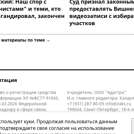
кий: Наш спор с
Суд признал законным
нистами" и теми, кто
предоставлять Вишне
агандировал, закончен
видеозаписи с избир
участков
е материалы по теме →
итация
во о регистрации средства
Учредитель: ООО "Адастра".
нформации ЭЛ №ФС77-91043,
И.о. главного редактора: Казар
.03.2026 Федеральной
+7 (931) 287-80-09
info@zaks.ru
надзору в сфере связи,
199034, Санкт-Петербург, 18-я л
нных технологий и массовых
д. 11 литера А, помещ. 3-н, офис
й (Роскомнадзор).
спользует куки. Продолжая пользоваться данным
 подтверждаете свое согласие на использование