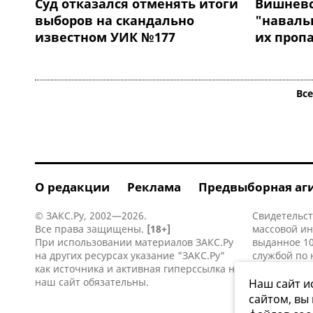
Суд отказался отменять итоги
Вишневс
выборов на скандально
"наваль
известном УИК №177
их проп
Вс
О редакции
Реклама
Предвыборная аг
© ЗАКС.Ру, 2002—2026.
Свидетельст
Все права защищены.
[18+]
массовой и
При использовании материалов ЗАКС.Ру
выданное 10
на других ресурсах указание "ЗАКС.Ру"
службой по 
как источника и активная
гиперссылка
на
информацио
наш сайт обязательны.
коммуникаци
Наш сайт и
сайтом, вы