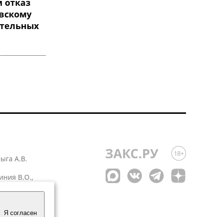
 отказ
вскому
ательных
лыга А.В.
иния В.О.,
 1
Я согласен