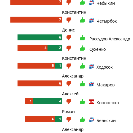
7
Чебыкин
Константин
7
Четырбок
Денис
6
Рассудов Александр
4
2
Сухенко
Константин
5
1
Ходосок
Александр
6
Макаров
Алексей
1
4
Кононенко
Роман
4
1
Бельский
Александр