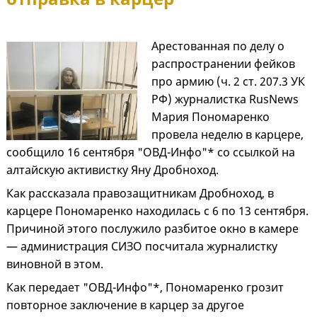
Арестованная по делу о
распространении фейков
про армию (ч. 2 ст. 207.3 УК
РФ) журналистка RusNews
Мария Пономаренко
провела неделю в карцере,
сообщило 16 сентября "ОВД-Инфо"* со ссылкой на
алтайскую активистку Яну Дробноход.
Как рассказала правозащитникам Дробноход, в
карцере Пономаренко находилась с 6 по 13 сентября.
Причиной этого послужило разбитое окно в камере
— администрация СИЗО посчитала журналистку
виновной в этом.
Как передает "ОВД-Инфо"*, Пономаренко грозит
повторное заключение в карцер за другое