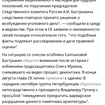
сохранения национального наследия для будущих
поколений, по поручению председателя
Следственного комитета России А.И. Бастрыкина
следствием повторно принято решение о
возбуждении уголовного дела", — сообщили в среду
в ведомстве. При этом в СК заявили о неизменности
своей позиции относительно того, "что подобные
факты подлежат расследованию и даче правовой
оценки".
На ситуацию со сносом особняка Салтыковой
Бастрыкин
обратил
внимание после истории с
избиением градозащитника Олега Мухина,
снимавшего на видео процесс демонтажа. В конце
августа глава СК лично
приезжал
к зданию. В
середине сентября группа петербуржцев
обратилась
непосредственно к президенту Владимиру Путину с
просьбой "немедленно прекратить варварское
разрушение данного памятника архитектуры".