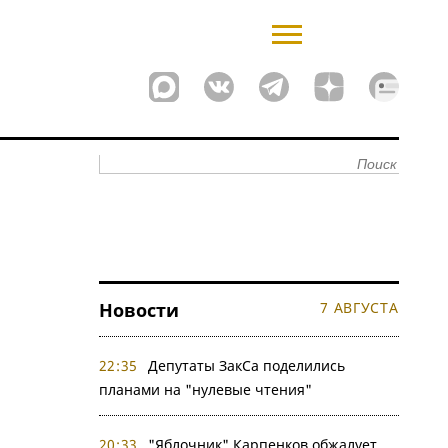
Новости
7 АВГУСТА
22:35
Депутаты ЗакСа поделились
планами на "нулевые чтения"
20:33
"Яблочник" Карпенков обжалует