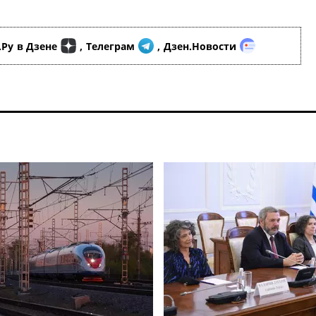
.Ру
в Дзене
,
Телеграм
,
Дзен.Новости