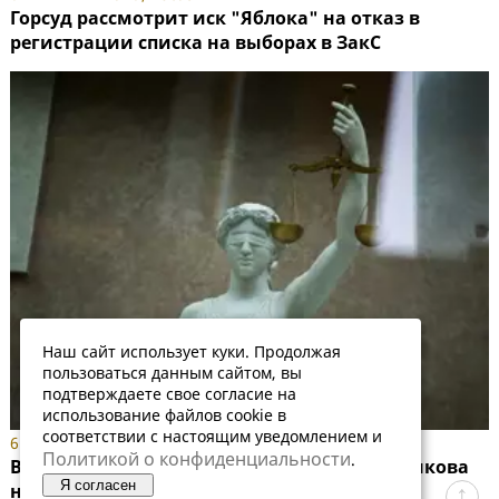
Горсуд рассмотрит иск "Яблока" на отказ в
регистрации списка на выборах в ЗакС
Наш сайт использует куки. Продолжая
пользоваться данным сайтом, вы
подтверждаете свое согласие на
использование файлов cookie в
соответствии с настоящим уведомлением и
6 АВГУСТА 2026, 15:55
Политикой о конфиденциальности
.
ВС рассмотрит жалобу "яблочника" Карпенкова
Я согласен
на исключение из списка в Госдуму