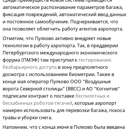
Среди преимуществ новой системы приводятся
автоматическое распознавание параметров багажа,
фиксация повреждений, автоматический ввод данных
и постоянное самообучение. Подчеркивается, что
она позволяет облегчить работу агентов аэропорта.
Отметим, что Пулково активно внедряет новые
технологии в работу аэропорта. Так, в преддверии
Петербургского международного экономического
форума (ПМЭФ) там приступил к
тестированию
безбарьерного доступа
в зону предполетного
досмотра с использованием биометрии. Также в
конце мая оператор Пулково ООО "Воздушные
ворота Северной столицы" (ВВСС) и АО "Когнитив"
подписали контракт о поставке
беспилотных и
бескабинных роботов-тягачей
, которые аэропорт
намерен использовать для перевозки багажа, покоса
травы и уборки снега.
Напомним, что с конца июня в Пулково была введена