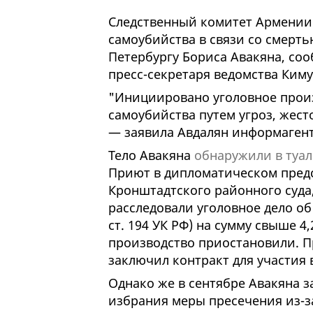
Следственный комитет Армении 
самоубийства в связи со смерт
Петербургу Бориса Авакяна, со
пресс-секретаря ведомства Киму
"Инициировано уголовное произ
самоубийства путем угроз, жес
— заявила Авдалян информагент
Тело Авакяна
обнаружили в туал
Приют в дипломатическом предс
Кронштадтского районного суда
расследовали уголовное дело об
ст. 194 УК РФ) на сумму свыше 4,
производство приостановили. Пр
заключил контракт для участия 
Однако же в сентябре Авакяна за
избрания меры пресечения из-з