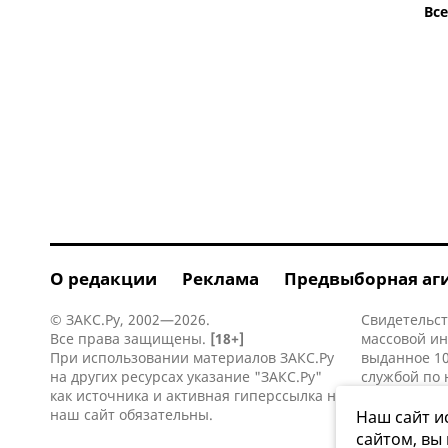
Вс
О редакции
Реклама
Предвыборная аг
© ЗАКС.Ру, 2002—2026.
Свидетельст
Все права защищены.
[18+]
массовой и
При использовании материалов ЗАКС.Ру
выданное 10
на других ресурсах указание "ЗАКС.Ру"
службой по 
как источника и активная
гиперссылка
на
информацио
наш сайт обязательны.
коммуникаци
Наш сайт и
сайтом, вы