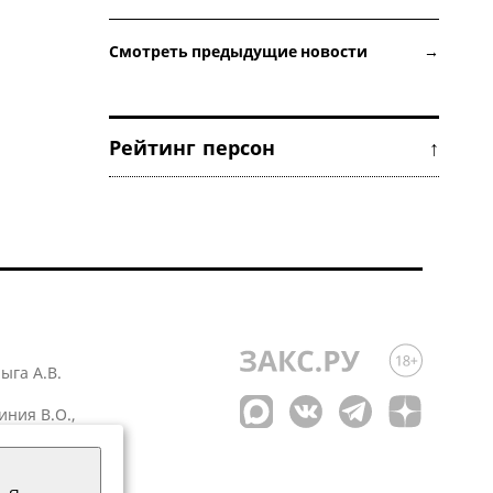
Смотреть предыдущие новости →
Рейтинг персон ↑
лыга А.В.
иния В.О.,
 1