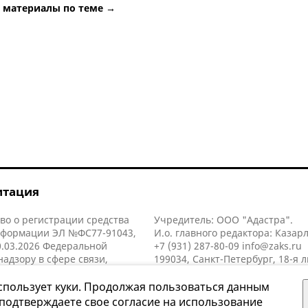
е материалы по теме →
итация
во о регистрации средства
Учредитель: ООО "Адастра".
нформации ЭЛ №ФС77-91043,
И.о. главного редактора: Казар
.03.2026 Федеральной
+7 (931) 287-80-09
info@zaks.ru
надзору в сфере связи,
199034, Санкт-Петербург, 18-я л
нных технологий и массовых
д. 11 литера А, помещ. 3-н, офис
й (Роскомнадзор).
спользует куки. Продолжая пользоваться данным
 подтверждаете свое согласие на использование