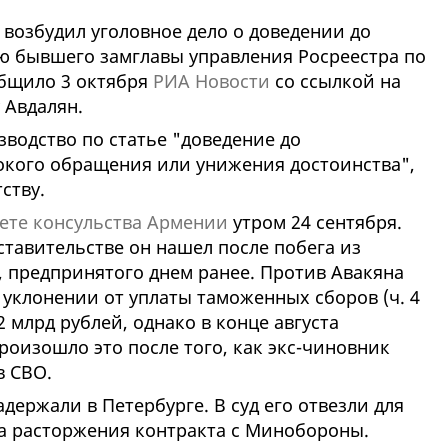
возбудил уголовное дело о доведении до
ью бывшего замглавы управления Росреестра по
общило 3 октября
РИА Новости
со ссылкой на
 Авдалян.
водство по статье "доведение до
токого обращения или унижения достоинства",
ству.
ете консульства Армении
утром 24 сентября.
тавительстве он нашел после побега из
, предпринятого днем ранее. Против Авакяна
 уклонении от уплаты таможенных сборов (ч. 4
2 млрд рублей, однако в конце августа
оизошло это после того, как экс-чиновник
в СВО.
держали в Петербурге. В суд его отвезли для
а расторжения контракта с Минобороны.