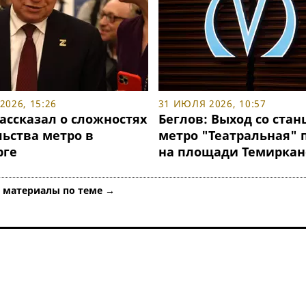
2026, 15:26
31 ИЮЛЯ 2026, 10:57
ассказал о сложностях
Беглов: Выход со стан
льства метро в
метро "Театральная" 
рге
на площади Темиркан
е материалы по теме →