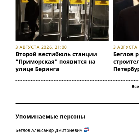
3 АВГУСТА 2026, 21:00
3 АВГУСТА 
Второй вестибюль станции
Беглов р
"Приморская" появится на
строите
улице Беринга
Петербу
Вс
Упоминаемые персоны
Беглов Александр Дмитриевич