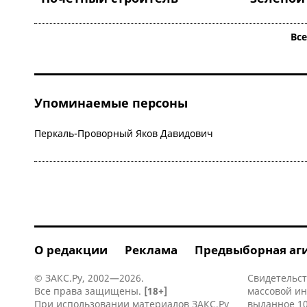
Вс
Упоминаемые персоны
Перкаль-Проворный Яков Давидович
О редакции
Реклама
Предвыборная аг
© ЗАКС.Ру, 2002—2026.
Свидетельст
Все права защищены.
[18+]
массовой и
При использовании материалов ЗАКС.Ру
выданное 10