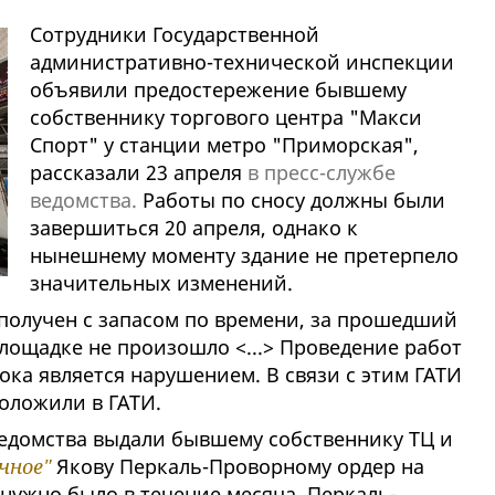
Cотрудники Государственной
административно-технической инспекции
объявили предостережение бывшему
собственнику торгового центра "Макси
Спорт" у станции метро "Приморская",
рассказали 23 апреля
в пресс-службе
ведомства.
Работы по сносу должны были
завершиться 20 апреля, однако к
нынешнему моменту здание не претерпело
значительных изменений.
 получен с запасом по времени, за прошедший
лощадке не произошло <...> Проведение работ
ока является нарушением. В связи с этим ГАТИ
оложили в ГАТИ.
ведомства выдали бывшему собственнику ТЦ и
чное"
Якову Перкаль-Проворному ордер на
нужно было в течение месяца. Перкаль-