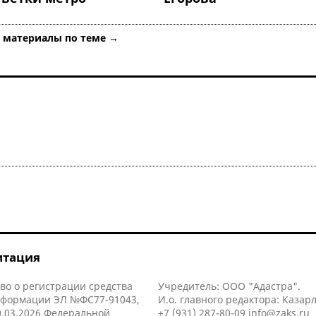
е материалы по теме →
итация
во о регистрации средства
Учредитель: ООО "Адастра".
нформации ЭЛ №ФС77-91043,
И.о. главного редактора: Казар
.03.2026 Федеральной
+7 (931) 287-80-09
info@zaks.ru