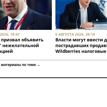
2026, 10:47
6 АВГУСТА 2026, 20:19
 призвал объявить
Власти могут ввести 
" нежелательной
пострадавших продав
ацией
Wildberries налоговые
е материалы по теме →