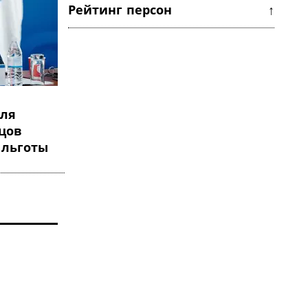
Рейтинг персон ↑
для
цов
 льготы