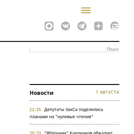
Новости
7 АВГУСТА
22:35
Депутаты ЗакСа поделились
планами на "нулевые чтения"
20:33
"Яблочник" Карпенков обжалует