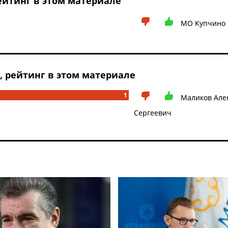
йтинг в этом материале
МО Купчино
рейтинг в этом материале
1
Маликов Але
Сергеевич