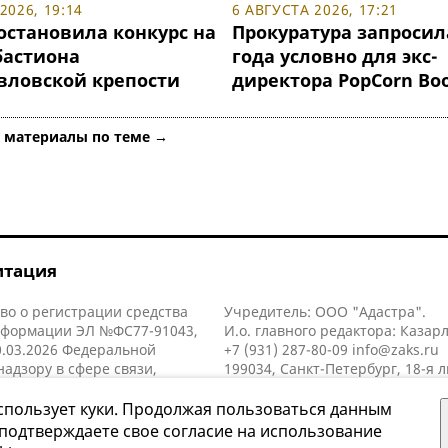
2026, 19:14
6 АВГУСТА 2026, 17:21
остановила конкурс на
Прокуратура запросил
бастиона
года условно для экс-
вловской крепости
директора PopCorn Bo
е материалы по теме →
итация
во о регистрации средства
Учредитель: ООО "Адастра".
нформации ЭЛ №ФС77-91043,
И.о. главного редактора: Казар
.03.2026 Федеральной
+7 (931) 287-80-09
info@zaks.ru
надзору в сфере связи,
199034, Санкт-Петербург, 18-я л
нных технологий и массовых
д. 11 литера А, помещ. 3-н, офис
й (Роскомнадзор).
спользует куки. Продолжая пользоваться данным
 подтверждаете свое согласие на использование