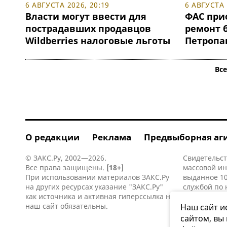
6 АВГУСТА 2026, 20:19
6 АВГУСТА 
Власти могут ввести для
ФАС при
пострадавших продавцов
ремонт 
Wildberries налоговые льготы
Петропа
Вс
О редакции
Реклама
Предвыборная аг
© ЗАКС.Ру, 2002—2026.
Свидетельст
Все права защищены.
[18+]
массовой и
При использовании материалов ЗАКС.Ру
выданное 10
на других ресурсах указание "ЗАКС.Ру"
службой по 
как источника и активная
гиперссылка
на
информацио
наш сайт обязательны.
коммуникаци
Наш сайт и
сайтом, вы