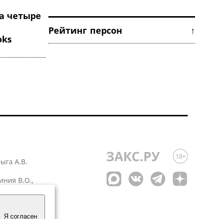
а четыре
Рейтинг персон ↑
oks
лыга А.В.
иния В.О.,
 1
Я согласен