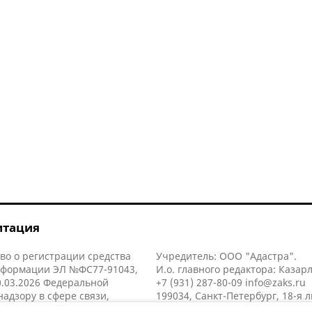
итация
во о регистрации средства
Учредитель: ООО "Адастра".
нформации ЭЛ №ФС77-91043,
И.о. главного редактора: Казар
.03.2026 Федеральной
+7 (931) 287-80-09
info@zaks.ru
надзору в сфере связи,
199034, Санкт-Петербург, 18-я л
нных технологий и массовых
д. 11 литера А, помещ. 3-н, офис