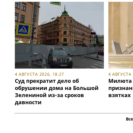
4 АВГУСТА 2026, 18:27
4 АВГУСТА 
Суд прекратит дело об
Милюта 
обрушении дома на Большой
признан
Зелениной из-за сроков
взятках
давности
Вс