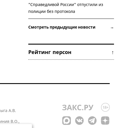
"Справедливой России" отпустили из
полиции без протокола
Смотреть предыдущие новости →
Рейтинг персон ↑
лыга А.В.
иния В.О.,
 1