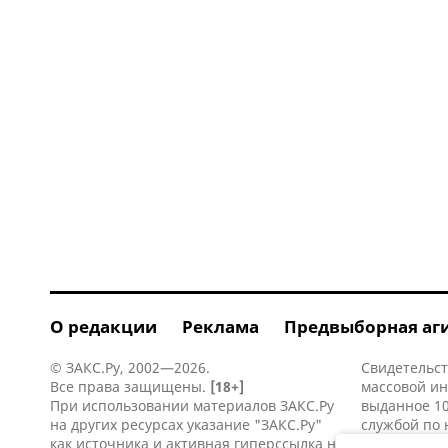
О редакции
Реклама
Предвыборная аг
© ЗАКС.Ру, 2002—2026.
Свидетельст
Все права защищены.
[18+]
массовой и
При использовании материалов ЗАКС.Ру
выданное 10
на других ресурсах указание "ЗАКС.Ру"
службой по 
как источника и активная
гиперссылка
на
информацио