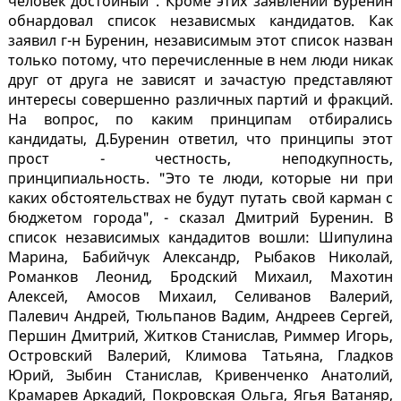
человек достойный". Кроме этих заявлений Буренин
обнардовал список независмых кандидатов. Как
заявил г-н Буренин, независимым этот список назван
только потому, что перечисленные в нем люди никак
друг от друга не зависят и зачастую представляют
интересы совершенно различных партий и фракций.
На вопрос, по каким принципам отбирались
кандидаты, Д.Буренин ответил, что принципы этот
прост - честность, неподкупность,
принципиальность. "Это те люди, которые ни при
каких обстоятельствах не будут путать свой карман с
бюджетом города", - сказал Дмитрий Буренин. В
список независимых кандадитов вошли: Шипулина
Марина, Бабийчук Александр, Рыбаков Николай,
Романков Леонид, Бродский Михаил, Махотин
Алексей, Амосов Михаил, Селиванов Валерий,
Палевич Андрей, Тюльпанов Вадим, Андреев Сергей,
Першин Дмитрий, Житков Станислав, Риммер Игорь,
Островский Валерий, Климова Татьяна, Гладков
Юрий, Зыбин Станислав, Кривенченко Анатолий,
Крамарев Аркадий, Покровская Ольга, Ягья Ватаняр,