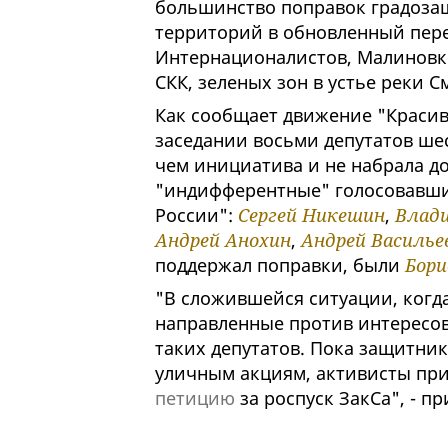
большинство поправок градозащ
территорий в обновленный пере
Интернационалистов, Малиновки,
СКК, зеленых зон в устье реки 
Как сообщает движение "Красив
заседании восьми депутатов шес
чем инициатива и не набрала до
"индифферентные" голосовавшие
России":
Сергей Никешин
,
Влад
Андрей Анохин
,
Андрей Василье
поддержал поправки, были
Бори
"В сложившейся ситуации, когд
направленные против интересов 
таких депутатов. Пока защитник
уличным акциям, активисты пр
петицию
за роспуск ЗакСа", - 