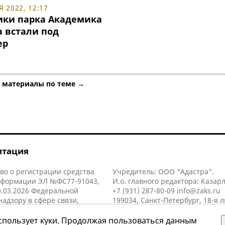
 2022, 12:17
ки парка Академика
а встали под
ер
е материалы по теме →
итация
во о регистрации средства
Учредитель: ООО "Адастра".
нформации ЭЛ №ФС77-91043,
И.о. главного редактора: Казар
.03.2026 Федеральной
+7 (931) 287-80-09
info@zaks.ru
надзору в сфере связи,
199034, Санкт-Петербург, 18-я л
нных технологий и массовых
д. 11 литера А, помещ. 3-н, офис
й (Роскомнадзор).
спользует куки. Продолжая пользоваться данным