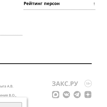
Рейтинг персон ↑
лыга А.В.
иния В.О.,
 1