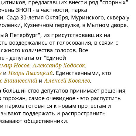
итников, предлагавших внести ряд "спорных"
чень ЗНОП - в частности, парка
 Сада 30-летия Октября, Муринского, сквера у
Смоленки, Кузнечном переулке, в Мытном дворе.
ый Петербург", из присутствовавших на
ть воздержались от голосования, в связи с
лжного количества голосов. Все
 - депутаты от "Единой
имир Носов
,
Александр Ходосок
,
в
и
Игорь Высоцкий
. Единственными, кто
с Вишневский
и
Алексей Ковалев
.
а большинство депутатов принимает решения,
горожан, самое очевидное - это распустить
и парков готовятся к новым протестам и
изывают поддержать и распространить
призывают общественники.