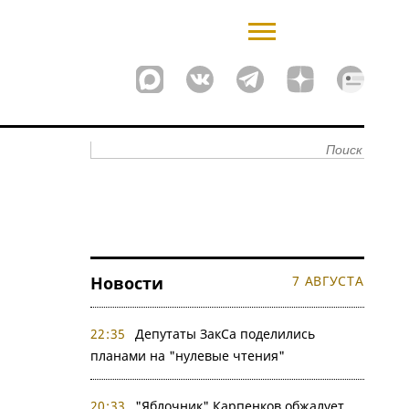
Новости
7 АВГУСТА
22:35
Депутаты ЗакСа поделились
планами на "нулевые чтения"
20:33
"Яблочник" Карпенков обжалует