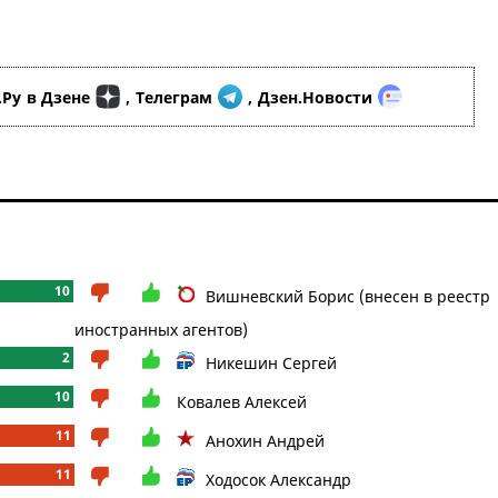
.Ру
в Дзене
,
Телеграм
,
Дзен.Новости
10
Вишневский Борис (внесен в реестр
иностранных агентов)
2
Никешин Сергей
10
Ковалев Алексей
11
Анохин Андрей
11
Ходосок Александр