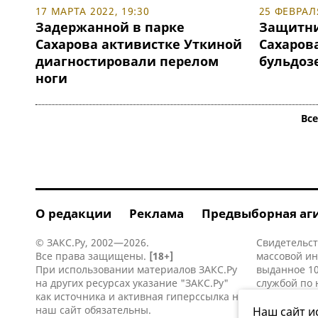
17 МАРТА 2022, 19:30
25 ФЕВРАЛЯ
Задержанной в парке
Защитни
Сахарова активистке Уткиной
Сахаров
диагностировали перелом
бульдоз
ноги
Вс
О редакции
Реклама
Предвыборная аг
© ЗАКС.Ру, 2002—2026.
Свидетельст
Все права защищены.
[18+]
массовой и
При использовании материалов ЗАКС.Ру
выданное 10
на других ресурсах указание "ЗАКС.Ру"
службой по 
как источника и активная
гиперссылка
на
информацио
наш сайт обязательны.
коммуникаци
Наш сайт и