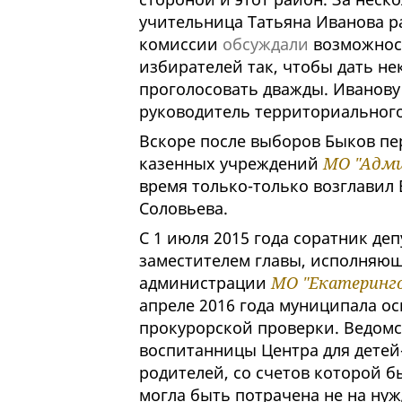
учительница Татьяна Иванова ра
комиссии
обсуждали
возможност
избирателей так, чтобы дать н
проголосовать дважды. Иванову
руководитель территориальног
Вскоре после выборов Быков пе
казенных учреждений
МО "Адми
время только-только возглавил
Соловьева.
С 1 июля 2015 года соратник де
заместителем главы, исполняю
администрации
МО "Екатеринг
апреле 2016 года муниципала о
прокурорской проверки. Ведомс
воспитанницы Центра для детей-
родителей, со счетов которой б
могла быть потрачена не на нуж