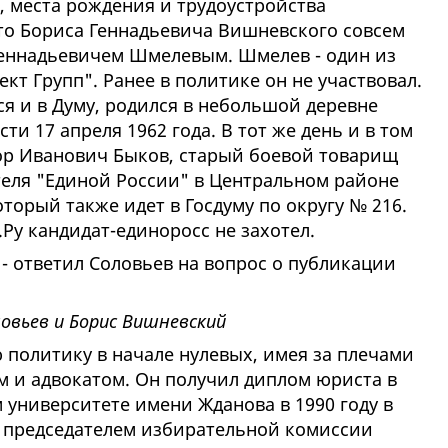
ы, места рождения и трудоустройства
что Бориса Геннадьевича Вишневского совсем
Геннадьевичем Шмелевым. Шмелев - один из
т Групп". Ранее в политике он не участвовал.
ся и в Думу, родился в небольшой деревне
и 17 апреля 1962 года. В тот же день и в том
тор Иванович Быков, старый боевой товарищ
теля "Единой России" в Центральном районе
торый также идет в Госдуму по округу № 216.
.Ру кандидат-единоросс не захотел.
 - ответил Соловьев на вопрос о публикации
ловьев и Борис Вишнeвский
политику в начале нулевых, имея за плечами
 и адвокатом. Он получил диплом юриста в
 университете имени Жданова в 1990 году в
тал председателем избирательной комиссии