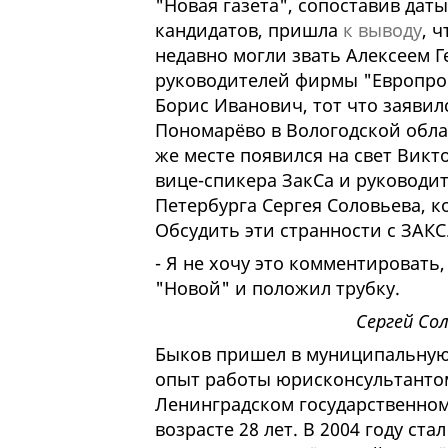
"Новая газета", сопоставив дат
кандидатов, пришла
к выводу
, 
недавно могли звать Алексеем 
руководителей фирмы "Европроек
Борис Иванович, тот что заявил
Пономарёво в Вологодской област
же месте появился на свет Вик
вице-спикера ЗакСа и руководи
Петербурга Сергея Соловьева, ко
Обсудить эти странности с ЗАКС
- Я не хочу это комментировать,
"Новой" и положил трубку.
Сергей Со
Быков пришел в муниципальную 
опыт работы юрисконсультантом
Ленинградском государственном
возрасте 28 лет. В 2004 году с