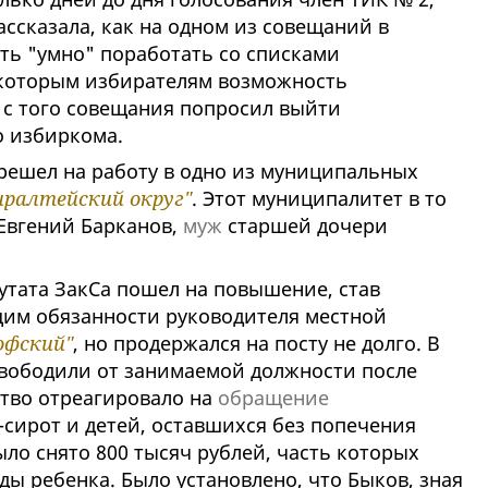
ссказала, как на одном из совещаний в
ь "умно" поработать со списками
екоторым избирателям возможность
 с того совещания попросил выйти
о избиркома.
решел на работу в одно из муниципальных
ралтейский округ"
. Этот муниципалитет в то
 Евгений Барканов,
муж
старшей дочери
путата ЗакСа пошел на повышение, став
щим обязанности руководителя местной
офский"
, но продержался на посту не долго. В
свободили от занимаемой должности после
тво отреагировало на
обращение
сирот и детей, оставшихся без попечения
ыло снято 800 тысяч рублей, часть которых
ды ребенка. Было установлено, что Быков, зная