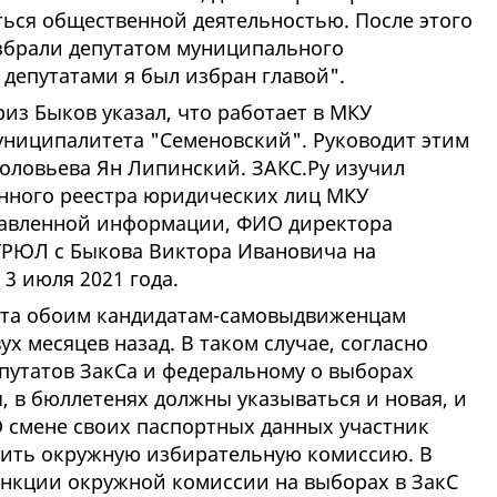
ться общественной деятельностью. После этого
избрали депутатом муниципального
 депутатами я был избран главой".
риз Быков указал, что работает в МКУ
ниципалитета "Семеновский". Руководит этим
ловьева Ян Липинский. ЗАКС.Ру изучил
енного реестра юридических лиц МКУ
тавленной информации, ФИО директора
ГРЮЛ с Быкова Виктора Ивановича на
3 июля 2021 года.
рта обоим кандидатам-самовыдвиженцам
х месяцев назад. В таком случае, согласно
епутатов ЗакСа и федеральному о выборах
, в бюллетенях должны указываться и новая, и
 смене своих паспортных данных участник
мить окружную избирательную комиссию. В
ункции окружной комиссии на выборах в ЗакС