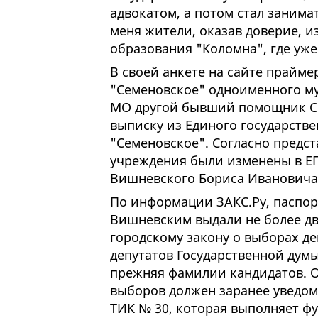
адвокатом, а потом стал занима
меня жители, оказав доверие, 
образования "Коломна", где уже
В своей анкете на сайте прайме
"Семеновское" одноименного му
МО другой бывший помощник Со
выписку из Единого государств
"Семеновское". Согласно предс
учреждения были изменены в Е
Вишневского Бориса Ивановича 
По информации ЗАКС.Ру, паспо
Вишневским выдали не более дву
городскому закону о выборах д
депутатов Государственной думы
прежняя фамилии кандидатов. О
выборов должен заранее уведо
ТИК № 30, которая выполняет ф