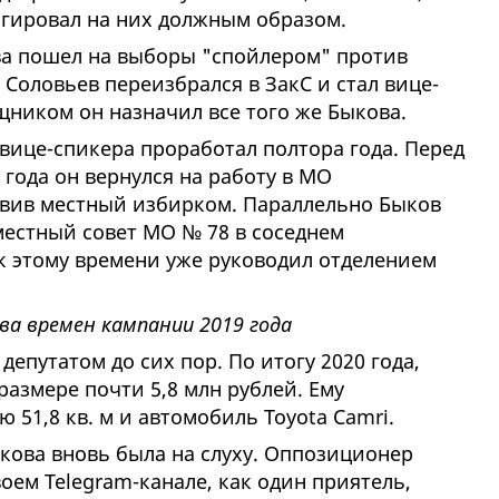
агировал на них должным образом.
ова пошел на выборы "спойлером" против
. Соловьев переизбрался в ЗакС и стал вице-
ником он назначил все того же Быкова.
вице-спикера проработал полтора года. Перед
года он вернулся на работу в МО
авив местный избирком. Параллельно Быков
местный совет МО № 78 в соседнем
к этому времени уже руководил отделением
а времен кампании 2019 года
епутатом до сих пор. По итогу 2020 года,
размере почти 5,8 млн рублей. Ему
51,8 кв. м и автомобиль Toyota Camri.
кова вновь была на слуху. Оппозиционер
оем Telegram-канале, как один приятель,