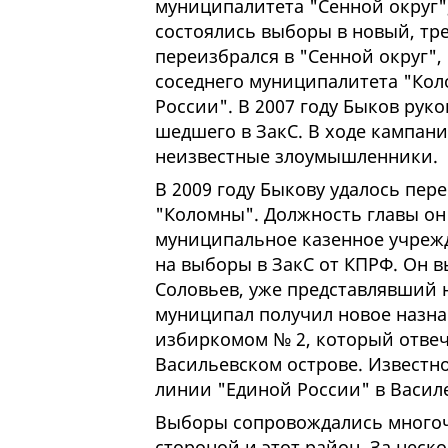
муниципалитета "Сенной округ"
состоялись выборы в новый, тр
переизбрался в "Сенной округ", 
соседнего муниципалитета "Коло
России". В 2007 году Быков ру
шедшего в ЗакС. В ходе кампан
неизвестные злоумышленники.
В 2009 году Быкову удалось пер
"Коломны". Должность главы он 
муниципальное казенное учрежд
на выборы в ЗакС от КПРФ. Он в
Соловьев, уже представлявший 
муниципал получил новое назна
избиркомом № 2, который отвеч
Васильевском острове. Известн
линии "Единой России" в Васи
Выборы сопровождались многоч
стороной и этот район. За неск