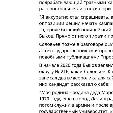
подрабатывающий "разными халт
распространяли листовки с кри
"Я аккуратно стал спрашивать, а 
оппозиции решил начать кампани
то, вроде бывший полицейский 
Быков. Прямо от него тиражи по
Соловьев позже в разговоре с З
антигосударственником и прово
подобными публикациями "прос
В начале 2020 года Быков заяви
округу № 216, как и Соловьев. 
записал два видеоролика для са
них кандидат рассказал о себе:
"Моя родина - родина деда Моро
1970 году, еще в город Ленингра
потом служил в армии и после 
государственный университет. З