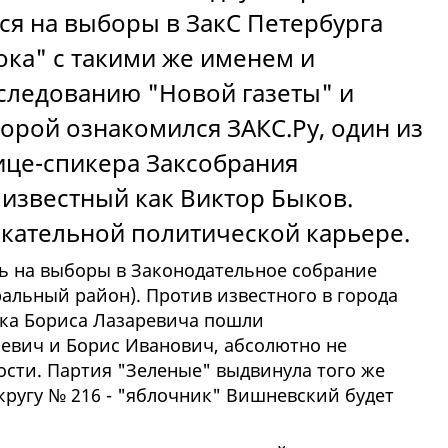
я на выборы в ЗакС Петербурга
ока" с такими же именем и
следованию "Новой газеты" и
торой ознакомился ЗАКС.Ру, один из
вице-спикера Заксобрания
е известный как Виктор Быков.
екательной политической карьере.
ь на выборы в Законодательное собрание
ральный район). Против известного в города
ка Бориса Лазаревича пошли
евич и Борис Иванович, абсолютно не
ти. Партия "Зеленые" выдвинула того же
кругу № 216 - "яблочник" Вишневский будет