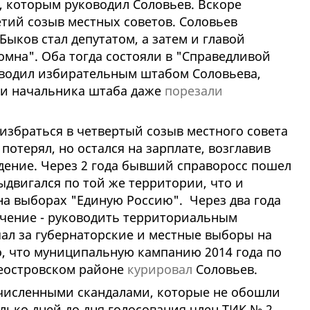
, которым руководил Соловьев. Вскоре
етий созыв местных советов. Соловьев
Быков стал депутатом, а затем и главой
мна". Оба тогда состояли в "Справедливой
ководил избирательным штабом Соловьева,
ии начальника штаба даже
порезали
еизбраться в четвертый созыв местного совета
потерял, но остался на зарплате, возглавив
ение. Через 2 года бывший справоросс пошел
ыдвигался по той же территории, что и
на выборах "Единую Россию". Через два года
чение - руководить территориальным
ал за губернаторские и местные выборы на
о, что муниципальную кампанию 2014 года по
леостровском районе
курировал
Соловьев.
исленными скандалами, которые не обошли
олько дней до дня голосования член ТИК № 2,