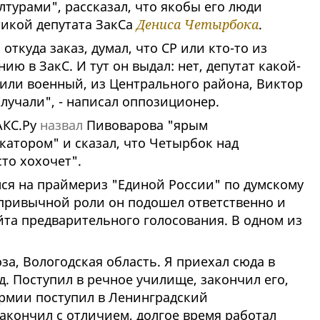
урами", рассказал, что якобы его люди
тикой депутата ЗакСа
Дениса Четырбока
.
откуда заказ, думал, что СР или кто-то из
ю в ЗакС. И тут он выдал: нет, депутат какой-
или военный, из Центрального района, Виктор
лучали", - написал оппозиционер.
АКС.Ру
назвал
Пивоварова "ярым
катором" и сказал, что Четырбок над
то хохочет".
лся на праймериз "Единой России" по думскому
К привычной роли он подошел ответственно и
йта предварительного голосования. В одном из
за, Вологодская область. Я приехал сюда в
д. Поступил в речное училище, закончил его,
армии поступил в Ленинградский
акончил с отличием, долгое время работал