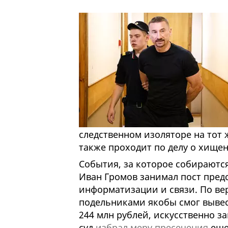
следственном изоляторе на тот 
также проходит по делу о хище
События, за которое собираются
Иван Громов занимал пост пред
информатизации и связи. По вер
подельниками якобы смог вывес
244 млн рублей, искусственно з
суд
избрал меру пресечения
еще