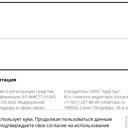
итация
во о регистрации средства
Учредитель: ООО "Адастра".
нформации ЭЛ №ФС77-91043,
И.о. главного редактора: Казар
.03.2026 Федеральной
+7 (931) 287-80-09
info@zaks.ru
надзору в сфере связи,
199034, Санкт-Петербург, 18-я л
нных технологий и массовых
д. 11 литера А, помещ. 3-н, офис
й (Роскомнадзор).
спользует куки. Продолжая пользоваться данным
 подтверждаете свое согласие на использование