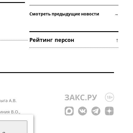
Смотреть предыдущие новости →
Рейтинг персон ↑
лыга А.В.
иния В.О.,
 1