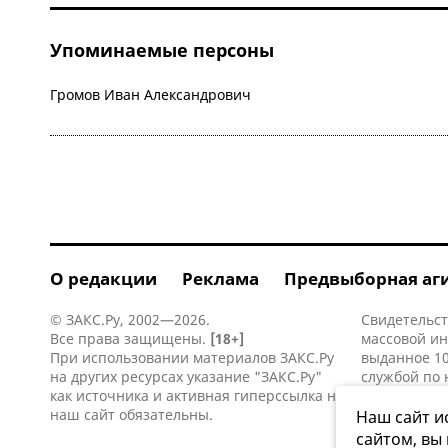
Упоминаемые персоны
Громов Иван Александрович
О редакции
Реклама
Предвыборная аг
© ЗАКС.Ру, 2002—2026.
Свидетельст
Все права защищены.
[18+]
массовой и
При использовании материалов ЗАКС.Ру
выданное 10
на других ресурсах указание "ЗАКС.Ру"
службой по 
как источника и активная
гиперссылка
на
информацио
наш сайт обязательны.
коммуникаци
Наш сайт и
сайтом, вы