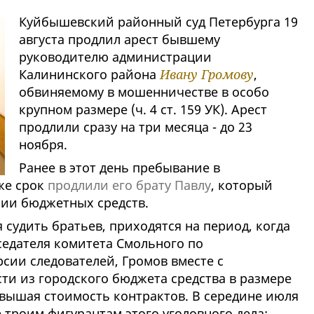
Куйбышевский районный суд Петербурга 19
августа продлил арест бывшему
руководителю администрации
Калининского района
Ивану Громову
,
обвиняемому в мошенничестве в особо
крупном размере (ч. 4 ст. 159 УК). Арест
продлили сразу на три месяца - до 23
ноября.
Ранее в этот день пребывание в
же срок
продлили его брату Павлу
, который
нии бюджетных средств.
 судить братьев, приходятся на период, когда
седателя комитета Смольного по
сии следователей, Громов вместе с
ти из городского бюджета средства в размере
авышая стоимость контрактов. В середине июля
 троим фигурантам этого уголовного дела: