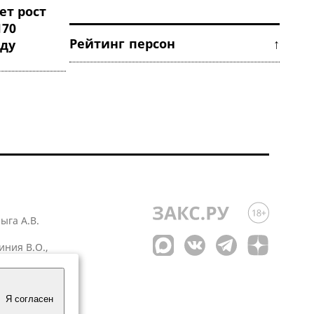
ет рост
170
Рейтинг персон ↑
оду
лыга А.В.
иния В.О.,
 1
Я согласен