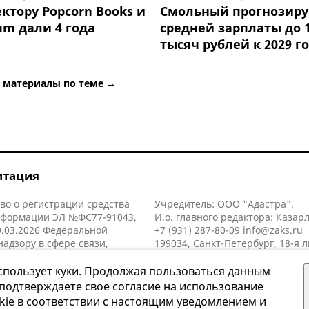
ктору Popcorn Books и
Смольный прогнозиру
um дали 4 года
средней зарплаты до 
тысяч рублей к 2029 г
е материалы по теме →
итация
во о регистрации средства
Учредитель: ООО "Адастра".
нформации ЭЛ №ФС77-91043,
И.о. главного редактора: Казар
.03.2026 Федеральной
+7 (931) 287-80-09
info@zaks.ru
надзору в сфере связи,
199034, Санкт-Петербург, 18-я л
нных технологий и массовых
д. 11 литера А, помещ. 3-н, офис
й (Роскомнадзор).
спользует куки. Продолжая пользоваться данным
 подтверждаете свое согласие на использование
kie в соответствии с настоящим уведомлением и