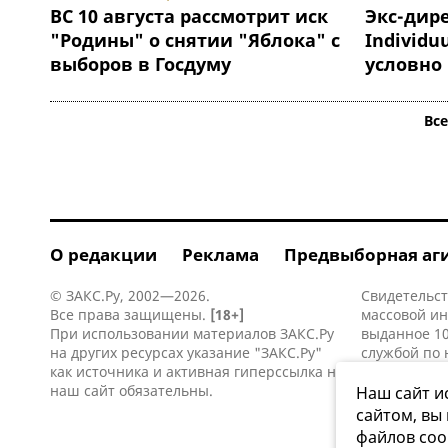
ВС 10 августа рассмотрит иск
Экс-дире
"Родины" о снятии "Яблока" с
Individu
выборов в Госдуму
условно
Вс
О редакции
Реклама
Предвыборная аг
© ЗАКС.Ру, 2002—2026.
Свидетельст
Все права защищены.
[18+]
массовой и
При использовании материалов ЗАКС.Ру
выданное 10
на других ресурсах указание "ЗАКС.Ру"
службой по 
как источника и активная
гиперссылка
на
информацио
наш сайт обязательны.
коммуникаци
Наш сайт и
сайтом, вы
файлов coo