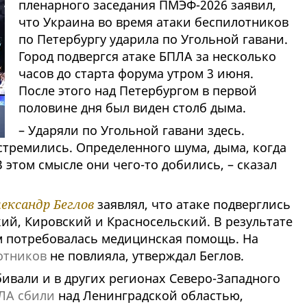
пленарного заседания ПМЭФ-2026 заявил,
что Украина во время атаки беспилотников
по Петербургу ударила по Угольной гавани.
Город подвергся атаке БПЛА за несколько
часов до старта форума утром 3 июня.
После этого над Петербургом в первой
половине дня был виден столб дыма.
– Ударяли по Угольной гавани здесь.
 стремились. Определенного шума, дыма, когда
В этом смысле они чего-то добились, – сказал
ександр Беглов
заявлял, что атаке подверглись
ий, Кировский и Красносельский. В результате
м потребовалась медицинская помощь. На
отников
не повлияла, утверждал Беглов.
бивали и в других регионах Северо-Западного
ЛА сбили
над Ленинградской областью,