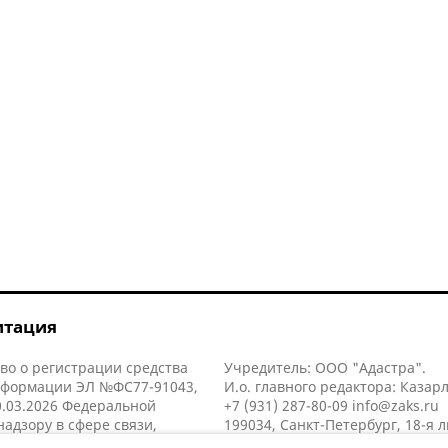
итация
во о регистрации средства
Учредитель: ООО "Адастра".
нформации ЭЛ №ФС77-91043,
И.о. главного редактора: Казар
.03.2026 Федеральной
+7 (931) 287-80-09
info@zaks.ru
надзору в сфере связи,
199034, Санкт-Петербург, 18-я л
нных технологий и массовых
д. 11 литера А, помещ. 3-н, офис