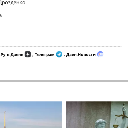
Дрозденко.
ь
.Ру
в Дзене
,
Телеграм
,
Дзен.Новости