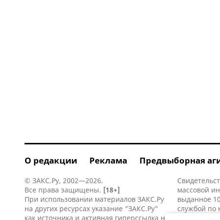
О редакции
Реклама
Предвыборная аг
© ЗАКС.Ру, 2002—2026.
Свидетельст
Все права защищены.
[18+]
массовой и
При использовании материалов ЗАКС.Ру
выданное 10
на других ресурсах указание "ЗАКС.Ру"
службой по 
как источника и активная
гиперссылка
на
информацио