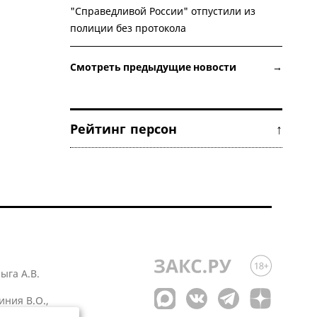
"Справедливой России" отпустили из
полиции без протокола
Смотреть предыдущие новости →
Рейтинг персон ↑
лыга А.В.
иния В.О.,
 1