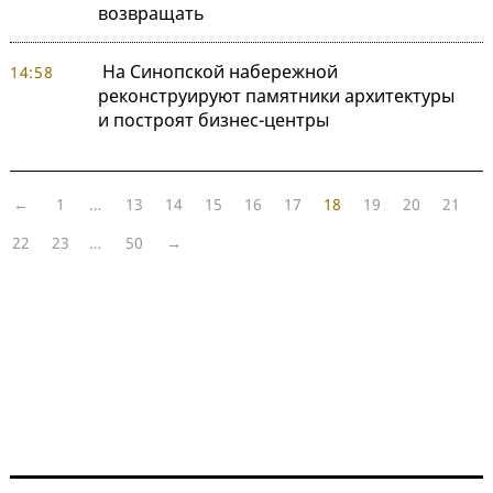
возвращать
На Синопской набережной
14:58
реконструируют памятники архитектуры
и построят бизнес-центры
←
1
…
13
14
15
16
17
18
19
20
21
22
23
…
50
→