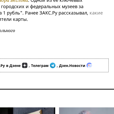
дра Беглова
. Одной из ее ключевых
у городских и федеральных музеев за
а 1 рубль". Ранее ЗАКС.Ру рассказывал,
какие
тели карты.
ольного
.Ру
в Дзене
,
Телеграм
,
Дзен.Новости