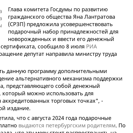
Глава комитета Госдумы по развитию
гражданского общества Яна Лантратова
(СРЗП) предложила усовершенствовать
подарочный набор принадлежностей для
новорожденных и ввести его денежный
о сертификата, сообщило 8 июля
РИА
ращение депутат направила министру труда
ть данную программу дополнительными
дение альтернативного механизма поддержки
та, представляющего собой денежный
, который можно использовать для
 аккредитованных торговых точках", -
ой издание.
тила, что с августа 2024 года подарочные
платно
выдаются петербургским родителям
. По
зала, что эту меру стоит распространить на